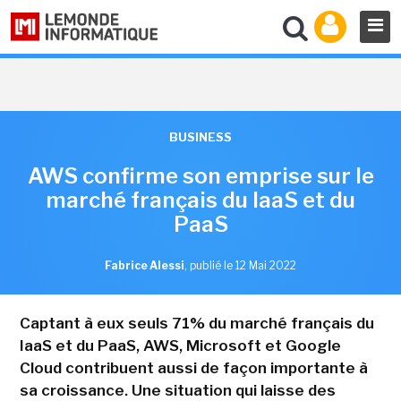
BUSINESS
AWS confirme son emprise sur le
marché français du IaaS et du
PaaS
Fabrice Alessi
,
publié le 12 Mai 2022
Captant à eux seuls 71% du marché français du
IaaS et du PaaS, AWS, Microsoft et Google
Cloud contribuent aussi de façon importante à
sa croissance. Une situation qui laisse des