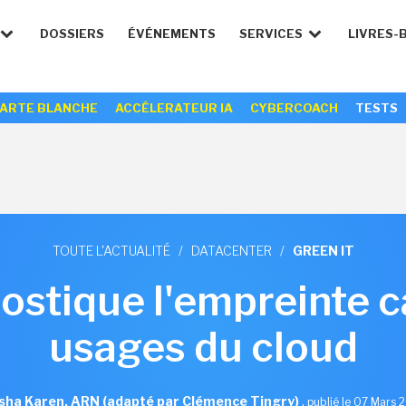
DOSSIERS
ÉVÉNEMENTS
SERVICES
LIVRES-
ARTE BLANCHE
ACCÉLERATEUR IA
CYBERCOACH
TESTS
TOUTE L'ACTUALITÉ
/
DATACENTER
/
GREEN IT
stique l'empreinte 
usages du cloud
sha Karen, ARN (adapté par Clémence Tingry)
,
publié le 07 Mars 