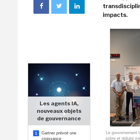
transdiscipl
impacts.
Les agents IA,
nouveaux objets
de gouvernance
Le gouvernement l
Gartner prévoit une
1
sobre et réduire s
croissance