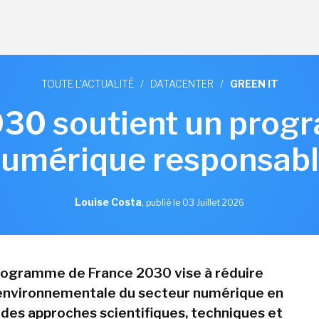
TOUTE L'ACTUALITÉ
/
DATACENTER
/
GREEN IT
030 soutient un prog
umérique responsab
Louise Costa
,
publié le 03 Juillet 2026
rogramme de France 2030 vise à réduire
 environnementale du secteur numérique en
des approches scientifiques, techniques et