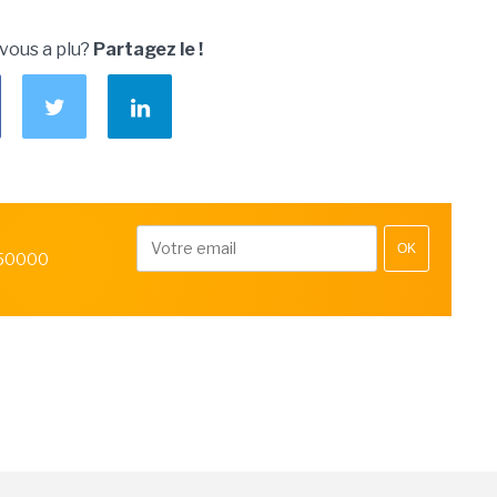
 vous a plu?
Partagez le !
OK
 50000