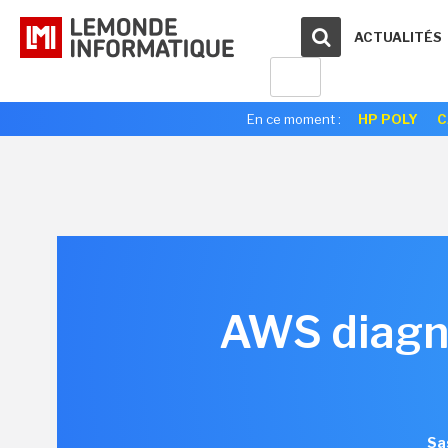
ACTUALITÉS
En ce moment :
HP POLY
C
AWS diagno
Sa