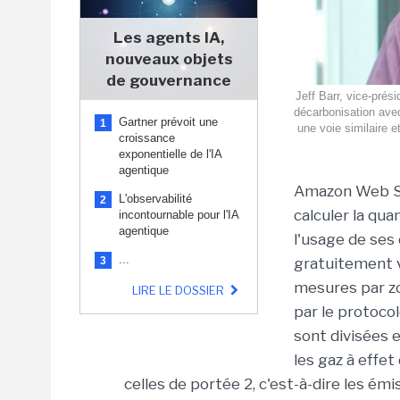
Les agents IA,
nouveaux objets
de gouvernance
Jeff Barr, vice-prés
décarbonisation avec
Gartner prévoit une
1
une voie similaire e
croissance
exponentielle de l'IA
agentique
Amazon Web Ser
L'observabilité
2
calculer la qua
incontournable pour l'IA
agentique
l'usage de ses
...
3
gratuitement v
mesures par z
LIRE LE DOSSIER
par le protocol
sont divisées e
les gaz à effet
celles de portée 2, c'est-à-dire les émis