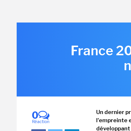
France 2
n
Un dernier p
0
l'empreinte
Réaction
développant 