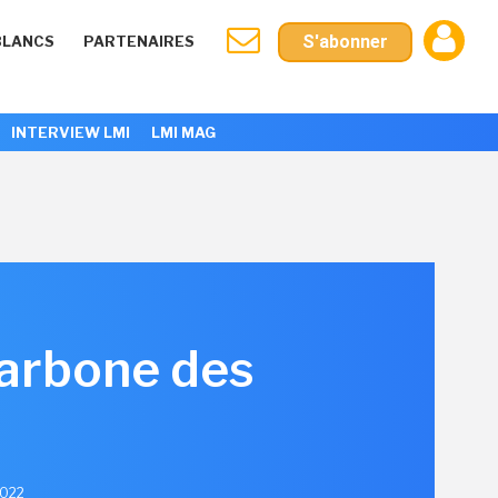
S'abonner
BLANCS
PARTENAIRES
INTERVIEW LMI
LMI MAG
carbone des
2022