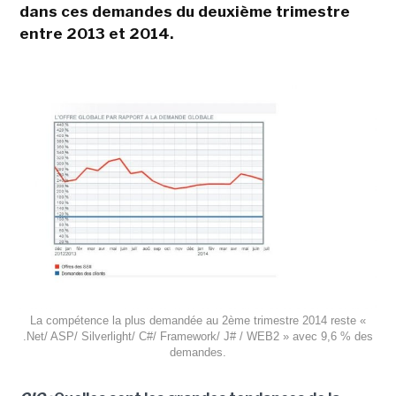
dans ces demandes du deuxième trimestre
entre 2013 et 2014.
La compétence la plus demandée au 2ème trimestre 2014 reste «
.Net/ ASP/ Silverlight/ C#/ Framework/ J# / WEB2 » avec 9,6 % des
demandes.