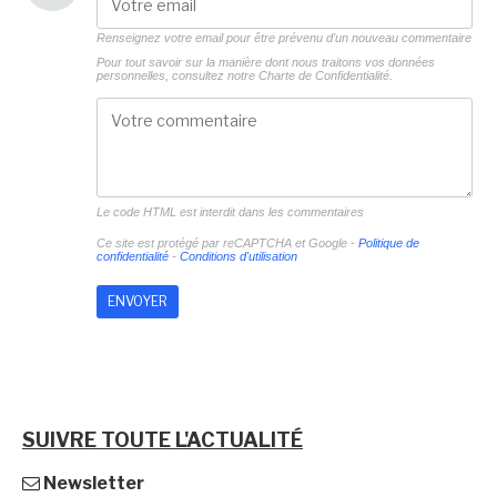
Renseignez votre email pour être prévenu d'un nouveau commentaire
Pour tout savoir sur la manière dont nous traitons vos données
personnelles, consultez notre
Charte de Confidentialité.
Le code HTML est interdit dans les commentaires
Ce site est protégé par reCAPTCHA et Google -
Politique de
confidentialité
-
Conditions d'utilisation
SUIVRE TOUTE L'ACTUALITÉ
Newsletter