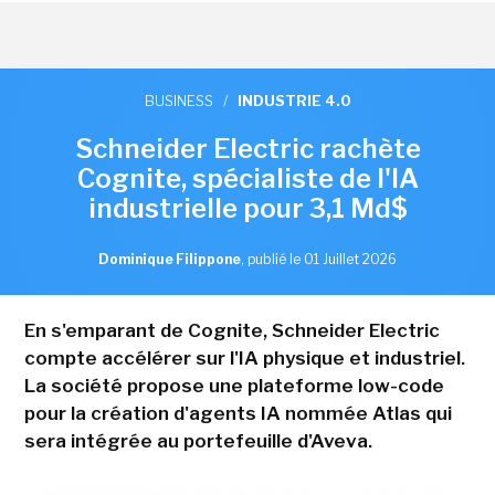
BUSINESS
/
INDUSTRIE 4.0
Schneider Electric rachète
Cognite, spécialiste de l'IA
industrielle pour 3,1 Md$
Dominique Filippone
,
publié le 01 Juillet 2026
En s'emparant de Cognite, Schneider Electric
compte accélérer sur l'IA physique et industriel.
La société propose une plateforme low-code
pour la création d'agents IA nommée Atlas qui
sera intégrée au portefeuille d'Aveva.