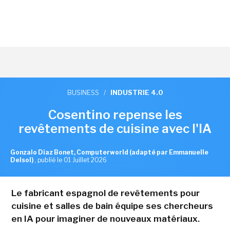
BUSINESS
/
INDUSTRIE 4.0
Cosentino repense les
revêtements de cuisine avec l'IA
Gonzalo Diaz Bonet, Computerworld (adapté par Emmanuelle
Delsol)
,
publié le 01 Juillet 2026
Le fabricant espagnol de revêtements pour
cuisine et salles de bain équipe ses chercheurs
en IA pour imaginer de nouveaux matériaux.