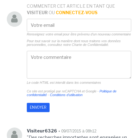
COMMENTER CET ARTICLE EN TANT QUE
VISITEUR
OU
CONNECTEZ-VOUS
Renseignez votre email pour être prévenu d'un nouveau commentaire
Pour tout savoir sur la manière dont nous traitons vos données
personnelles, consultez notre
Charte de Confidentialité.
Le code HTML est interdit dans les commentaires
Ce site est protégé par reCAPTCHA et Google -
Politique de
confidentialité
-
Conditions d'utilisation
Visiteur6326
• 09/07/2015 à 08h12
"Des recherches importantes sont engagées un