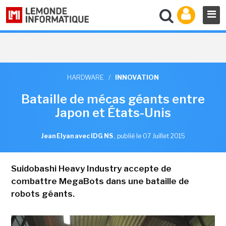
HARDWARE
/
INNOVATION
Bataille de mécas géants entre
Japon et États-Unis
Jean Elyan avec IDG NS
,
publié le 07 Juillet 2015
Suidobashi Heavy Industry accepte de
combattre MegaBots dans une bataille de
robots géants.