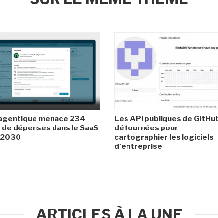
 agentique menace 234
Les API publiques de GitHu
de dépenses dans le SaaS
détournées pour
i 2030
cartographier les logiciels
d'entreprise
ARTICLES À LA UNE