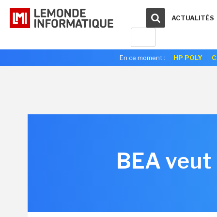
ACTUALITÉS
En ce moment :
HP POLY
C
BEA veut 