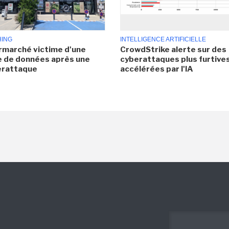
HING
INTELLIGENCE ARTIFICIELLE
rmarché victime d'une
CrowdStrike alerte sur des
e de données après une
cyberattaques plus furtives
erattaque
accélérées par l'IA