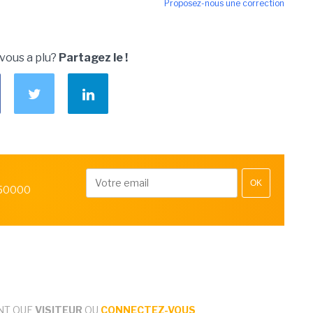
Proposez-nous une correction
 vous a plu?
Partagez le !
OK
 50000
NT QUE
VISITEUR
OU
CONNECTEZ-VOUS