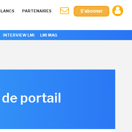
S'abonner
BLANCS
PARTENAIRES
INTERVIEW LMI
LMI MAG
de portail