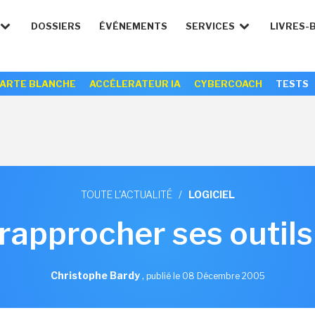
DOSSIERS
ÉVÉNEMENTS
SERVICES
LIVRES-
ARTE BLANCHE
ACCÉLERATEUR IA
CYBERCOACH
TESTS
TOUTE L'ACTUALITÉ
/
LOGICIEL
rapprocher ses outils 
Christophe Bardy
,
publié le 08 Décembre 2005