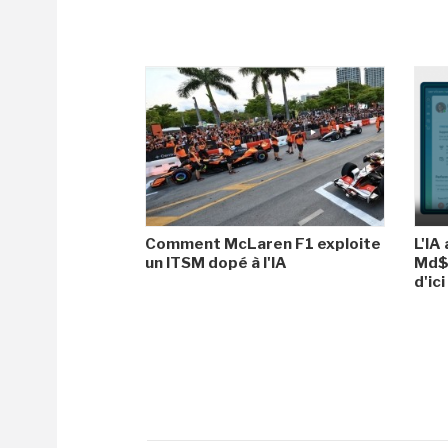
Comment McLaren F1 exploite
L'IA
un ITSM dopé à l'IA
Md$ 
d'ic