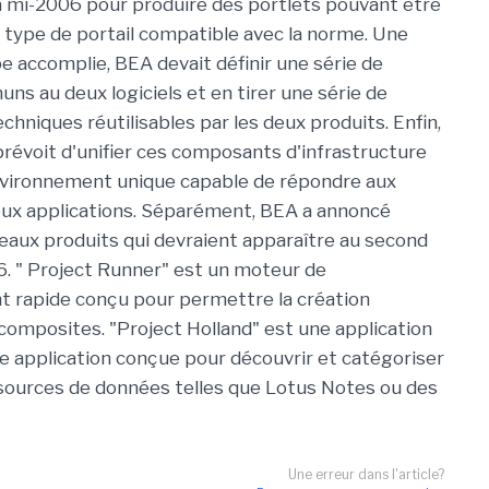
 mi-2006 pour produire des portlets pouvant être
ut type de portail compatible avec la norme. Une
pe accomplie, BEA devait définir une série de
ns au deux logiciels et en tirer une série de
hniques réutilisables par les deux produits. Enfin,
révoit d'unifier ces composants d'infrastructure
nvironnement unique capable de répondre aux
eux applications. Séparément, BEA a annoncé
eaux produits qui devraient apparaître au second
. " Project Runner" est un moteur de
 rapide conçu pour permettre la création
 composites. "Project Holland" est une application
 une application conçue pour découvrir et catégoriser
 sources de données telles que Lotus Notes ou des
Une erreur dans l'article?