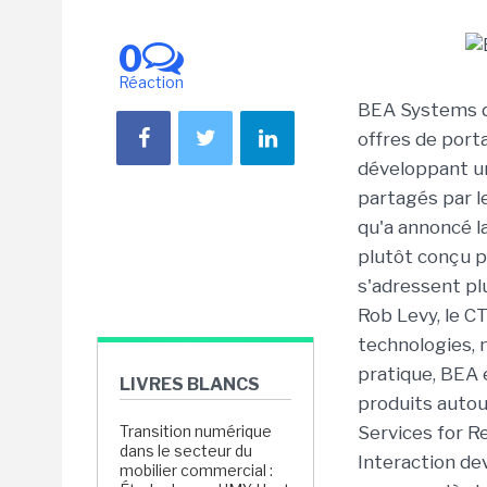
0
Réaction
BEA Systems d
offres de port
développant un
partagés par l
qu'a annoncé l
plutôt conçu p
s'adressent pl
Rob Levy, le C
technologies, 
pratique, BEA 
LIVRES BLANCS
produits auto
Transition numérique
Services for R
dans le secteur du
Interaction d
mobilier commercial :