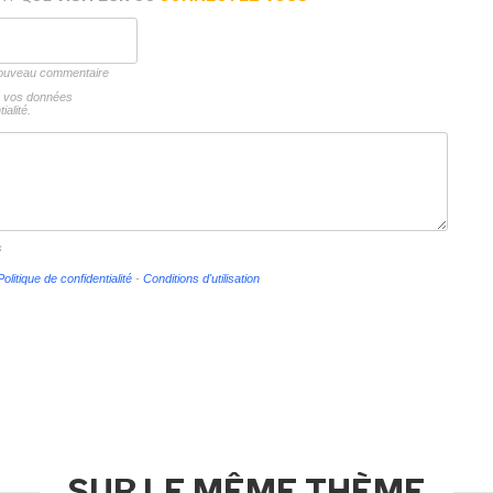
 nouveau commentaire
ns vos données
ialité.
s
Politique de confidentialité
-
Conditions d'utilisation
SUR LE MÊME THÈME