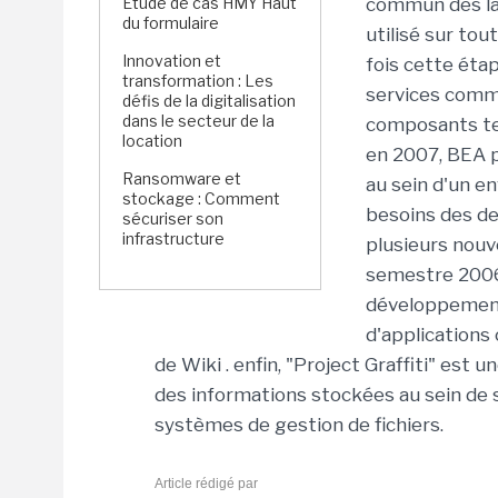
Étude de cas HMY Haut
commun dès la
du formulaire
utilisé sur to
Innovation et
fois cette éta
transformation : Les
services commu
défis de la digitalisation
dans le secteur de la
composants tec
location
en 2007, BEA p
Ransomware et
au sein d'un e
stockage : Comment
besoins des d
sécuriser son
infrastructure
plusieurs nouv
semestre 2006
développement
d'applications
de Wiki . enfin, "Project Graffiti" est
des informations stockées au sein de
systèmes de gestion de fichiers.
Article rédigé par