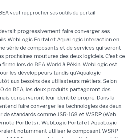
evrait progressivement faire converger ses
ails WebLogic Portal et AquaLogic Interaction en
e série de composants et de services qui seront
es prochaines moutures des deux logiciels. C'est ce
a firme lors de BEA World à Pékin. WebLogic est
our les développeurs tandis qu'Aqualogic
utôt aux besoins des utilisateurs métiers. Selon
TO de BEA, les deux produits partageront des
mais conserveront leur identité propre. Dans la
entend faire converger les technologies des deux
ur de standards comme JSR-168 et WSRP (Web
emote Portlets) . WebLogic Portal et AquaLogic
evraient notamment utiliser le composant WSRP