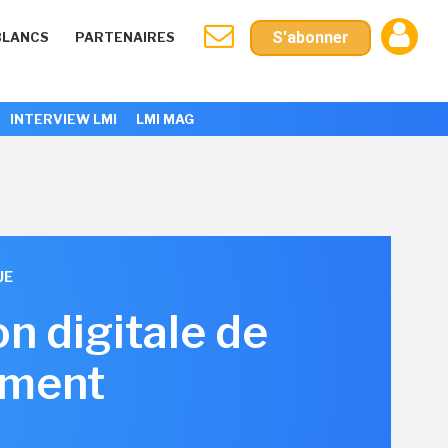
S'abonner
BLANCS
PARTENAIRES
INTERVIEW LMI
LMI MAG
UE
n digitale de
ement