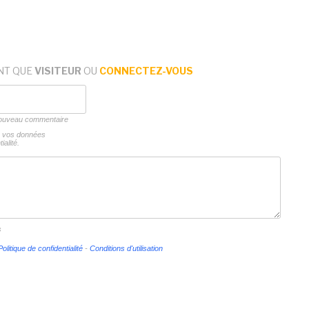
NT QUE
VISITEUR
OU
CONNECTEZ-VOUS
 nouveau commentaire
ns vos données
ialité.
s
Politique de confidentialité
-
Conditions d'utilisation