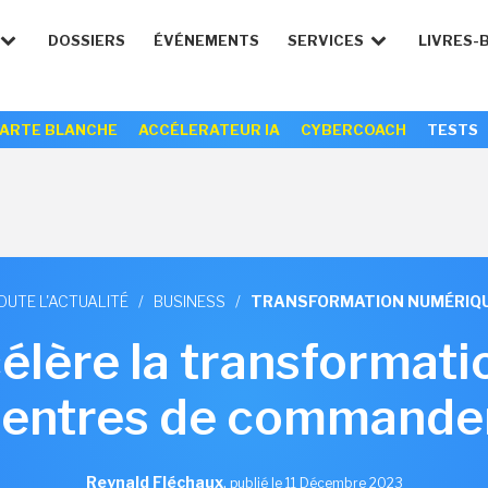
DOSSIERS
ÉVÉNEMENTS
SERVICES
LIVRES-
ARTE BLANCHE
ACCÉLERATEUR IA
CYBERCOACH
TESTS
OUTE L'ACTUALITÉ
/
BUSINESS
/
TRANSFORMATION NUMÉRIQ
lère la transformatio
centres de command
Reynald Fléchaux
,
publié le 11 Décembre 2023