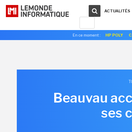
ACTUALITÉS
En ce moment :
HP POLY
C
T
Beauvau accé
ses 