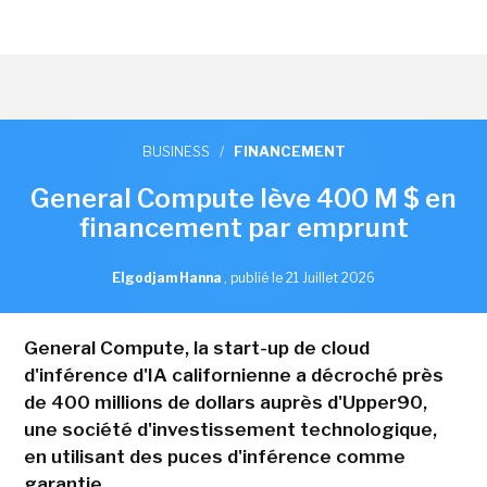
BUSINESS
/
FINANCEMENT
General Compute lève 400 M $ en
financement par emprunt
Elgodjam Hanna
,
publié le 21 Juillet 2026
General Compute, la start-up de cloud
d'inférence d'IA californienne a décroché près
de 400 millions de dollars auprès d'Upper90,
une société d'investissement technologique,
en utilisant des puces d'inférence comme
garantie.