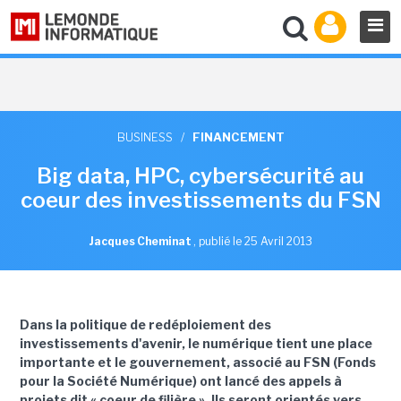
BUSINESS
/
FINANCEMENT
Big data, HPC, cybersécurité au
coeur des investissements du FSN
Jacques Cheminat
,
publié le 25 Avril 2013
Dans la politique de redéploiement des
investissements d'avenir, le numérique tient une place
importante et le gouvernement, associé au FSN (Fonds
pour la Société Numérique) ont lancé des appels à
projets dit « coeur de filière ». Ils seront orientés vers