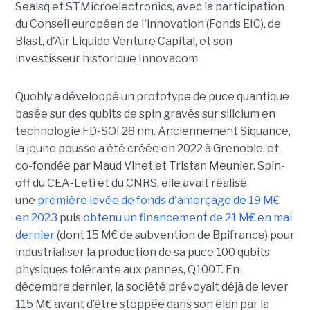
Sealsq et STMicroelectronics, avec la participation
du Conseil européen de l'innovation (Fonds EIC), de
Blast, d'Air Liquide Venture Capital, et son
investisseur historique Innovacom.
Quobly a développé un prototype de puce quantique
basée sur des qubits de spin gravés sur silicium en
technologie FD-SOI 28 nm. Anciennement Siquance,
la jeune pousse a été créée en 2022 à Grenoble, et
co-fondée par Maud Vinet et Tristan Meunier. Spin-
off du CEA-Leti et du CNRS, elle avait réalisé
une
première levée de fonds d'amorçage de 19 M€
en 2023
puis
obtenu un financement de 21 M€ en mai
dernier
(dont 15 M€ de subvention de Bpifrance) pour
industrialiser la production de sa puce 100 qubits
physiques tolérante aux pannes, Q100T. En
décembre dernier, la société prévoyait déjà de lever
115 M€ avant d’être stoppée dans son élan par la