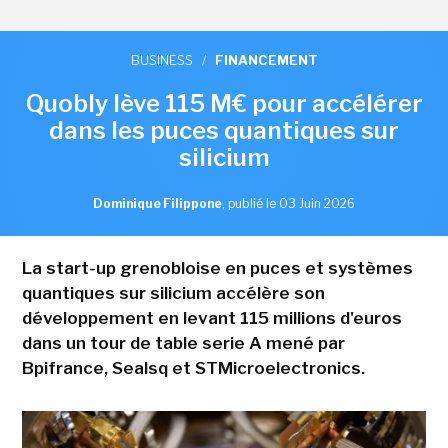
BUSINESS
/
FINANCEMENT
Quobly lève 115 M€ pour accélérer
dans les puces quantiques sur
silicium
Dominique Filippone
,
publié le 03 Juin 2026
La start-up grenobloise en puces et systèmes
quantiques sur silicium accélère son
développement en levant 115 millions d'euros
dans un tour de table serie A mené par
Bpifrance, Sealsq et STMicroelectronics.