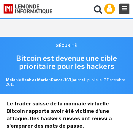
SÉCURITÉ
Bitcoin est devenue une cible
prioritaire pour les hackers
Mélanie Haab et Marion Ronca / ICTjournal
,
publié le 17 Décembre
2013
Le trader suisse de la monnaie virtuelle
Bitcoin rapporte avoir été victime d'une
attaque. Des hackers russes ont réussi à
s'emparer des mots de passe.