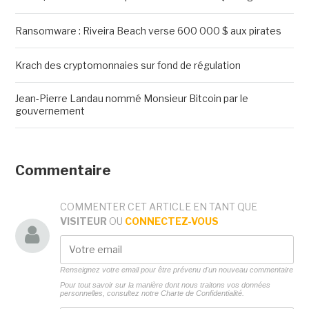
Ransomware : Riveira Beach verse 600 000 $ aux pirates
Krach des cryptomonnaies sur fond de régulation
Jean-Pierre Landau nommé Monsieur Bitcoin par le
gouvernement
Commentaire
COMMENTER CET ARTICLE EN TANT QUE
VISITEUR
OU
CONNECTEZ-VOUS
Renseignez votre email pour être prévenu d'un nouveau commentaire
Pour tout savoir sur la manière dont nous traitons vos données
personnelles, consultez notre
Charte de Confidentialité.