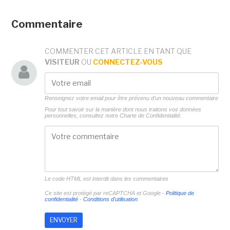
Commentaire
COMMENTER CET ARTICLE EN TANT QUE
VISITEUR
OU
CONNECTEZ-VOUS
Renseignez votre email pour être prévenu d'un nouveau commentaire
Pour tout savoir sur la manière dont nous traitons vos données
personnelles, consultez notre
Charte de Confidentialité.
Le code HTML est interdit dans les commentaires
Ce site est protégé par reCAPTCHA et Google -
Politique de
confidentialité
-
Conditions d'utilisation