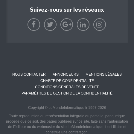
Suivez-nous sur les réseaux
NOUS CONTACTER
ANNONCEURS
MENTIONS LÉGALES
CHARTE DE CONFIDENTIALITÉ
CONDITIONS GÉNÉRALES DE VENTE
PARAMÈTRES DE GESTION DE LA CONFIDENTIALITÉ
Copyright © LeMondeInformatique.fr 1997-2026
Toute reproduction ou représentation intégrale ou partielle, par quelque
procédé que ce soit, des pages publiées sur ce site, faite sans l'autorisation
de l'éditeur ou du webmaster du site LeMondeInformatique.fr est illicite et
constitue une contrefaçon.