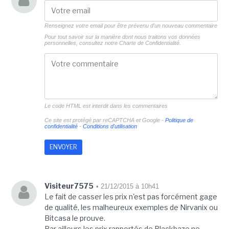
Renseignez votre email pour être prévenu d'un nouveau commentaire
Pour tout savoir sur la manière dont nous traitons vos données
personnelles, consultez notre
Charte de Confidentialité.
Le code HTML est interdit dans les commentaires
Ce site est protégé par reCAPTCHA et Google -
Politique de
confidentialité
-
Conditions d'utilisation
Visiteur7575
• 21/12/2015 à 10h41
Le fait de casser les prix n'est pas forcément gage
de qualité, les malheureux exemples de Nirvanix ou
Bitcasa le prouve.
Par ailleurs les prix rapportés de Blackbaze ne