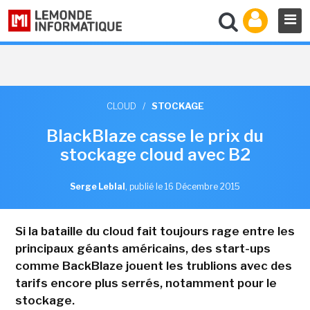
CLOUD
/
STOCKAGE
BlackBlaze casse le prix du
stockage cloud avec B2
Serge Leblal
,
publié le 16 Décembre 2015
Si la bataille du cloud fait toujours rage entre les
principaux géants américains, des start-ups
comme BackBlaze jouent les trublions avec des
tarifs encore plus serrés, notamment pour le
stockage.