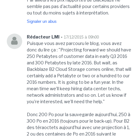
semble pas pas d'actualité pour certains providers
ou tout du moins sujets à interprétation.
Signaler un abus
Rédacteur LMI
• 17/12/2015 à 09h00
Puisque vous avez parcouru le blog, vous avez
donc du lire ça : "Projecting forward we should have
250 Petabytes of customer data in early Q3 2016
and 300 Petabytes by late 2016. But wait, as
Backblaze B2 Cloud Storage comes online, that will
certainly add a Petabyte or two or a hundred to our
2016 numbers. It is going to be a fun year. In the
mean time we’ll keep hiring data center techs,
network administrators and so on. Let us know if
you’re interested, we’ll need the help."
Donc 200 Po pour la sauvegarde aujourd'hui, 250 à
300 Po en 2016 (toujours pour le back-up). Pour B2
des téraoctets aujourd'hui avec une projection à 1,
2 ou des centaines de Po en 2016 suivant le