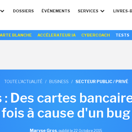
DOSSIERS
ÉVÉNEMENTS
SERVICES
LIVRES-
ARTE BLANCHE
ACCÉLERATEUR IA
CYBERCOACH
TESTS
TOUTE L'ACTUALITÉ
/
BUSINESS
/
SECTEUR PUBLIC / PRIVÉ
: Des cartes bancair
fois à cause d'un bug
Maryse Gros
,
publié le 22 Octobre 2015