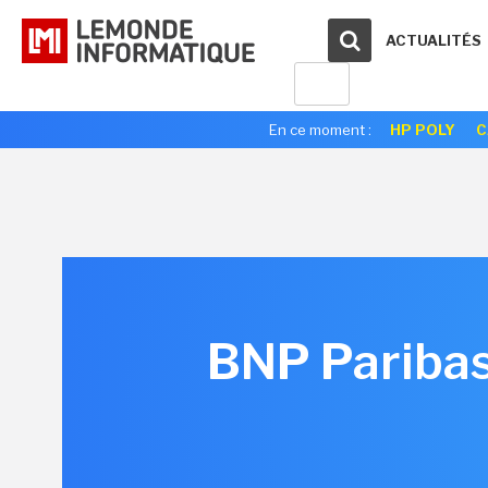
ACTUALITÉS
En ce moment :
HP POLY
C
BNP Paribas 