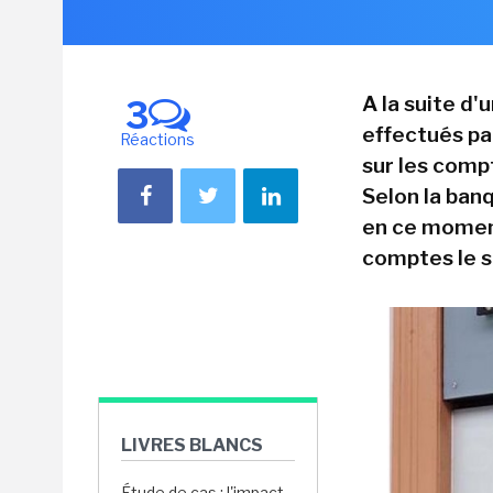
A la suite d'
3
effectués pa
Réactions
sur les comp
Selon la ban
en ce moment
comptes le s
LIVRES BLANCS
Étude de cas : l'impact