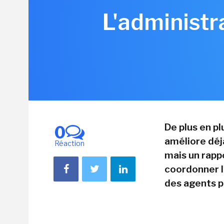
L'administr
De plus en plu
0
améliore déj
Réaction
mais un rapp
coordonner le
des agents po