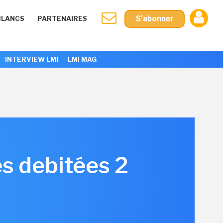
S'abonner
BLANCS
PARTENAIRES
INTERVIEW LMI
LMI MAG
es debitées 2