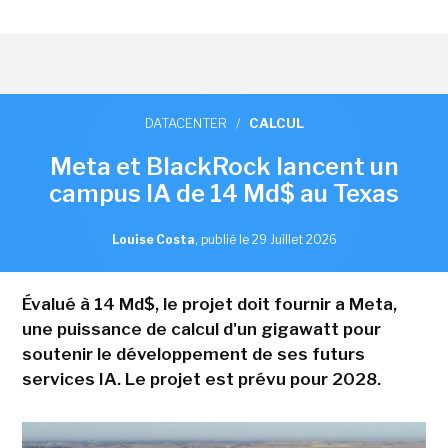
DATACENTER
/
CALCUL
Meta et BlackRock lancent un
campus IA de 14 Md$ au Texas
Louise Costa
,
publié le 29 Juillet 2026
Évalué à 14 Md$, le projet doit fournir a Meta,
une puissance de calcul d'un gigawatt pour
soutenir le développement de ses futurs
services IA. Le projet est prévu pour 2028.