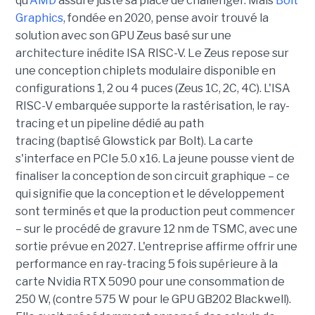
qu'
AMD
assure juste sa place de challenger. Mais
Bolt
Graphics
, fondée en 2020,
pense avoir trouvé la
solution avec son GPU Zeus basé sur une
architecture inédite ISA RISC-V. Le Zeus repose sur
une conception chiplets modulaire disponible en
configurations 1, 2 ou 4 puces (Zeus 1C, 2C, 4C). L'ISA
RISC-V embarquée supporte la rastérisation, le ray-
tracing et un pipeline dédié au path
tracing (baptisé Glowstick par Bolt). La carte
s'interface en PCIe 5.0 x16. La jeune pousse vient de
finaliser la conception de son circuit graphique – ce
qui signifie que la conception et le développement
sont terminés et que la production peut commencer
– sur le procédé de gravure 12 nm de TSMC, avec une
sortie prévue en 2027. L'entreprise affirme offrir une
performance en ray-tracing 5 fois supérieure à la
carte Nvidia RTX 5090 pour une consommation de
250 W, (contre 575 W pour le GPU GB202 Blackwell).