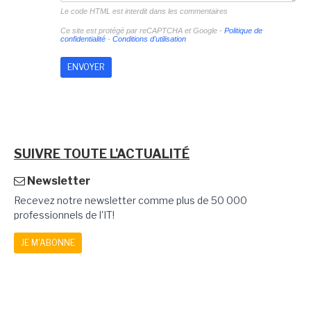
Le code HTML est interdit dans les commentaires
Ce site est protégé par reCAPTCHA et Google -
Politique de
confidentialité
-
Conditions d'utilisation
SUIVRE TOUTE L'ACTUALITÉ
Newsletter
Recevez notre newsletter comme plus de 50 000
professionnels de l'IT!
JE M'ABONNE