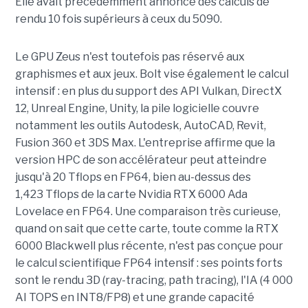
Elle avait précédemment annoncé des calculs de
rendu 10 fois supérieurs à ceux du 5090.
Le GPU Zeus n'est toutefois pas réservé aux
graphismes et aux jeux. Bolt vise également le calcul
intensif : en plus du support des API Vulkan, DirectX
12, Unreal Engine, Unity, la pile logicielle couvre
notamment les outils Autodesk, AutoCAD, Revit,
Fusion 360 et 3DS Max. L'entreprise affirme que la
version HPC de son accélérateur peut atteindre
jusqu'à 20 Tflops en FP64, bien au-dessus des
1,423 Tflops de la carte Nvidia RTX 6000 Ada
Lovelace en FP64. Une comparaison très curieuse,
quand on sait que cette carte, toute comme la RTX
6000 Blackwell plus récente, n'est pas conçue pour
le calcul scientifique FP64 intensif : ses points forts
sont le rendu 3D (ray-tracing, path tracing), l'IA (4 000
AI TOPS en INT8/FP8) et une grande capacité