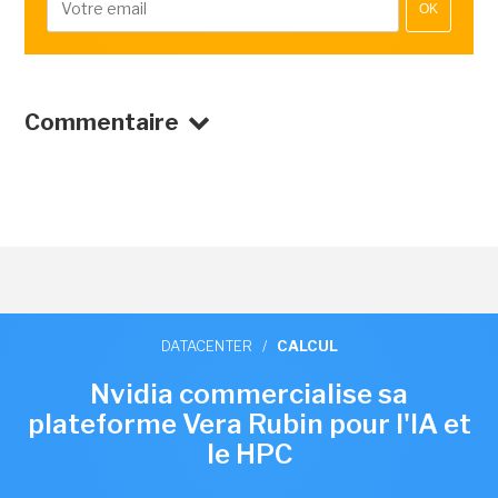
OK
Commentaire
DATACENTER
/
CALCUL
Nvidia commercialise sa
plateforme Vera Rubin pour l'IA et
le HPC