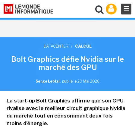
DATACENTER
/
CALCUL
Bolt Graphics défie Nvidia sur le
marché des GPU
Serge Leblal
,
publié le 20 Mai 2026
La start-up Bolt Graphics affirme que son GPU
rivalise avec le meilleur circuit graphique Nvidia
du marché tout en consommant deux fois
moins d'énergie.