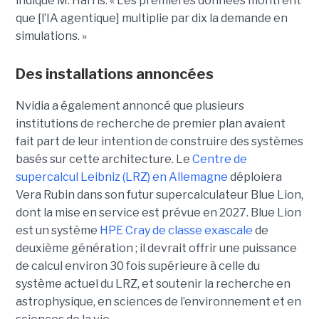
indiqué M. Harris. « Les premières données montrent
que [l’IA agentique] multiplie par dix la demande en
simulations. »
Des installations annoncées
Nvidia a également annoncé que plusieurs
institutions de recherche de premier plan avaient
fait part de leur intention de construire des systèmes
basés sur cette architecture. Le
Centre de
supercalcul Leibniz (LRZ) en Allemagne
déploiera
Vera Rubin dans son futur supercalculateur Blue Lion,
dont la mise en service est prévue en 2027.
Blue Lion
est un système
HPE Cray de classe exascale
de
deuxième génération ; il devrait offrir une puissance
de calcul environ 30 fois supérieure à celle du
système actuel du LRZ, et soutenir la recherche en
astrophysique, en sciences de l’environnement et en