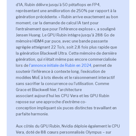
d'IA, Rubin délivre jusqu’à 50 pétaflops en FP4,
représentant une amélioration de 250% par rapport à la
génération précédente. « Rubin arrive exactement au bon
moment, car la demande de calcul IA tant pour
l'entraînement que pour l'inférence explose », a souligné
Jensen Huang. Le GPU Rubin intègre jusqu'à 288 Go de
mémoire HBM4 par puce, avec une bande passante
agrégée atteignant 22 To/s, soit 2,8 fois plus rapide que
la génération Blackwell Ultra. Cette mémoire de dernière
génération, qui n'était même pas encore commercialisée
lors de
l'annonce initiale de Rubin en 2024
, permet de
soutenir l'inférence à contexte long, l'exécution de
modèles MoE à lots élevés et le raisonnement interactif
sans sacrifier la concurrence ou l'utilisation. Comme
Grace et Blackwell hier, l'architecture
associant aujourd’hui les CPU Vera et les GPU Rubin
repose sur une approche d'extrême co-
conception impliquant six puces distinctes travaillant en
parfaite harmonie.
Aux côtés du GPU Rubin, Nvidia déploie également le CPU
Vera, doté de 88 cœurs personnalisés Olympus – sur