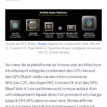
Autour du GPU Rubin,
Nvidia
dégaine les composants Vera, NVLink-
6, ConnectX-9, BlueField-4 et Spectrum-6 pour configurer un serveur
NVL72. (Crédit Nvidia)
Au cœur de la plateforme se trouve une architecture
étroitement intégrée combinant des CPU Vera et
des GPU Rubin reliés via des interconnexions
NVLink-C2C, des SuperNIC ConnectX-9 et des DPU
BlueField-4. Les systèmes sont conçus autour d’un
refroidissement liquide direct et prennent en charge
jusqu’à 144 GPU dans un seul rack.
Nvidia affirme
qu’un système Vera Rubin entièrement configuré