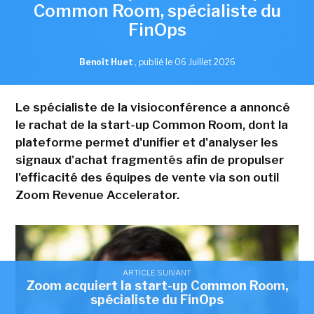
Common Room, spécialiste du
FinOps
Benoît Huet
,
publié le 06 Juillet 2026
Le spécialiste de la visioconférence a annoncé
le rachat de la start-up Common Room, dont la
plateforme permet d'unifier et d'analyser les
signaux d'achat fragmentés afin de propulser
l'efficacité des équipes de vente via son outil
Zoom Revenue Accelerator.
ARTICLE SUIVANT
Zoom acquiert la start-up Common Room,
spécialiste du FinOps