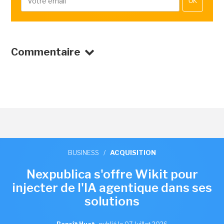
OK
Commentaire
BUSINESS
/
ACQUISITION
Nexpublica s'offre Wikit pour
injecter de l'IA agentique dans ses
solutions