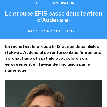
BUSINESS
/
ACQUISITION
Le groupe EFIS passe dans le giron
d'Audensiel
Benoît Huet
,
publié le 08 Juillet 2026
En rachetant le groupe EFIS et ses deux filiales
iTekway, Audensiel se renforce dans l'ingénierie
aéronautique et spatiale et accélère son
engagement en faveur de l'inclusion par le
numérique.