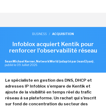
BUSINESS
/
ACQUISITION
Infoblox acquiert Kentik pour
renforcer l'observabilité réseau
Sean Michael Kerner, NetworkWorld (adapté par Jean Elyan)
,
publié le 09 Juillet 2026
Le spécialiste en gestion des DNS, DHCP et
adresses IP Infoblox s'empare de Kentik et
ajoute de la visibilité en temps réel du trafic
réseau à sa plateforme. Un rachat qui s'inscrit
sur fond de concentration du secteur des