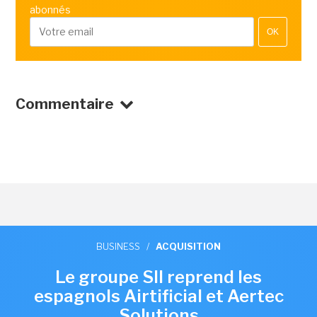
abonnés
OK
Commentaire
BUSINESS
/
ACQUISITION
Le groupe SII reprend les
espagnols Airtificial et Aertec
Solutions