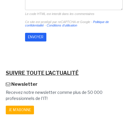
Le code HTML est interdit dans les commentaires
Ce site est protégé par reCAPTCHA et Google -
Politique de
confidentialité
-
Conditions d'utilisation
SUIVRE TOUTE L'ACTUALITÉ
Newsletter
Recevez notre newsletter comme plus de 50 000
professionnels de l'IT!
JE M'ABONNE