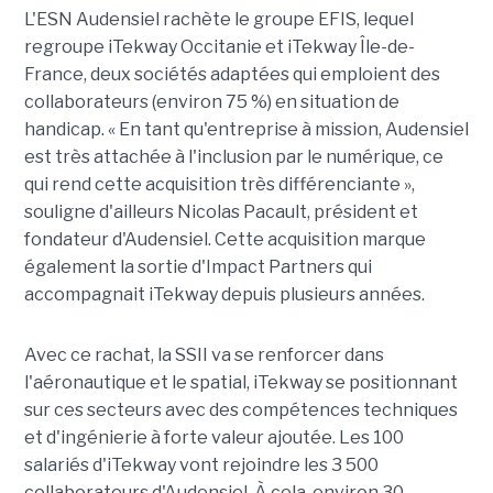
L'ESN Audensiel rachète le groupe EFIS, lequel
regroupe iTekway Occitanie et iTekway Île-de-
France, deux sociétés adaptées qui emploient des
collaborateurs (environ 75 %) en situation de
handicap. « En tant qu'entreprise à mission, Audensiel
est très attachée à l'inclusion par le numérique, ce
qui rend cette acquisition très différenciante »,
souligne d'ailleurs Nicolas Pacault, président et
fondateur d'Audensiel. Cette acquisition marque
également la sortie d'Impact Partners qui
accompagnait iTekway depuis plusieurs années.
Avec ce rachat, la SSII va se renforcer dans
l'aéronautique et le spatial, iTekway se positionnant
sur ces secteurs avec des compétences techniques
et d'ingénierie à forte valeur ajoutée. Les 100
salariés d'iTekway vont rejoindre les 3 500
collaborateurs d'Audensiel. À cela, environ 30