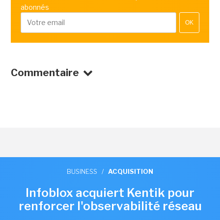
abonnés
OK
Commentaire
BUSINESS
/
ACQUISITION
Infoblox acquiert Kentik pour
renforcer l'observabilité réseau