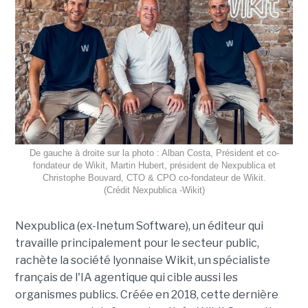
De gauche à droite sur la photo : Alban Costa, Président et co-
fondateur de Wikit, Martin Hubert, président de Nexpublica et
Christophe Bouvard, CTO & CPO co-fondateur de Wikit.
(Crédit Nexpublica -Wikit)
Nexpublica (ex-Inetum Software), un éditeur qui
travaille principalement pour le secteur public,
rachète la société lyonnaise Wikit, un spécialiste
français de l'IA agentique qui cible aussi les
organismes publics. Créée en 2018, cette dernière