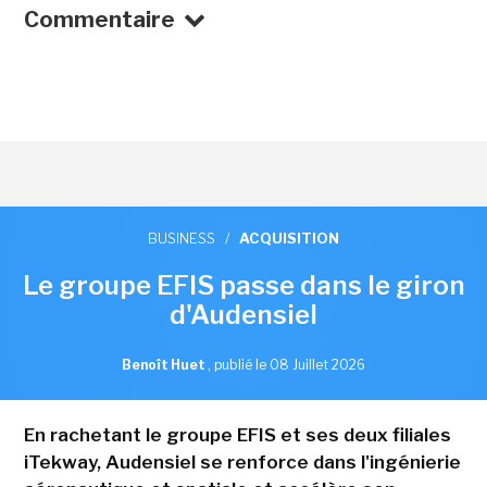
Commentaire
BUSINESS
/
ACQUISITION
Le groupe EFIS passe dans le giron
d'Audensiel
Benoît Huet
,
publié le 08 Juillet 2026
En rachetant le groupe EFIS et ses deux filiales
iTekway, Audensiel se renforce dans l'ingénierie