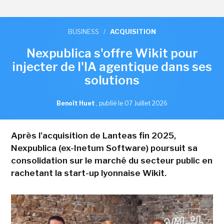
BUSINESS
/
ACQUISITION
Nexpublica s'offre Wikit pour
injecter de l'IA agentique dans ses
solutions
Benoît Huet
,
publié le 07 Juillet 2026
Après l'acquisition de Lanteas fin 2025,
Nexpublica (ex-Inetum Software) poursuit sa
consolidation sur le marché du secteur public en
rachetant la start-up lyonnaise Wikit.