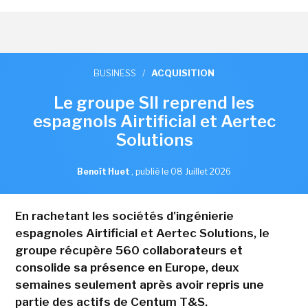
BUSINESS
/
ACQUISITION
Le groupe SII reprend les
espagnols Airtificial et Aertec
Solutions
Benoît Huet
,
publié le 08 Juillet 2026
En rachetant les sociétés d'ingénierie
espagnoles Airtificial et Aertec Solutions, le
groupe récupère 560 collaborateurs et
consolide sa présence en Europe, deux
semaines seulement après avoir repris une
partie des actifs de Centum T&S.