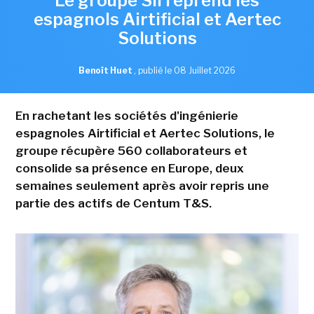
Le groupe SII reprend les
espagnols Airtificial et Aertec
Solutions
Benoît Huet
,
publié le 08 Juillet 2026
En rachetant les sociétés d'ingénierie
espagnoles Airtificial et Aertec Solutions, le
groupe récupère 560 collaborateurs et
consolide sa présence en Europe, deux
semaines seulement après avoir repris une
partie des actifs de Centum T&S.