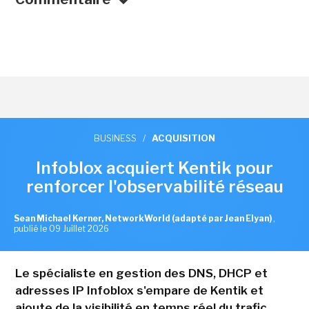
BUSINESS
/
ACQUISITION
Infoblox acquiert Kentik pour
renforcer l'observabilité réseau
Sean Michael Kerner, NetworkWorld (adapté par Jean Elyan)
,
publié le 09 Juillet 2026
Le spécialiste en gestion des DNS, DHCP et
adresses IP Infoblox s'empare de Kentik et
ajoute de la visibilité en temps réel du trafic