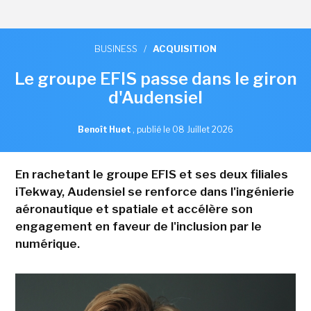
BUSINESS
/
ACQUISITION
Le groupe EFIS passe dans le giron
d'Audensiel
Benoît Huet
,
publié le 08 Juillet 2026
En rachetant le groupe EFIS et ses deux filiales
iTekway, Audensiel se renforce dans l'ingénierie
aéronautique et spatiale et accélère son
engagement en faveur de l'inclusion par le
numérique.