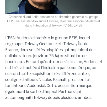
Catherine Huard-Lefin, fondatrice et directrice générale du groupe
EFIS, va assister Alexandre Lafosse, directeur associé dAudensiel
dans lintégration diTekway. (Crédit EFIS)
L'ESN Audensiel rachète le groupe EFIS, lequel
regroupe iTekway Occitanie et iTekway Île-de-
France, deux sociétés adaptées qui emploient des
collaborateurs (environ 75 %) en situation de
handicap. « En tant qu'entreprise à mission, Audensiel
est très attachée à l'inclusion par le numérique, ce
qui rend cette acquisition très différenciante »,
souligne d'ailleurs Nicolas Pacault, président et
fondateur d'Audensiel. Cette acquisition marque
également la sortie d'Impact Partners qui
accompagnait iTekway depuis plusieurs années.