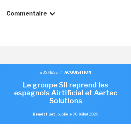
Commentaire
BUSINESS
/
ACQUISITION
Le groupe SII reprend les
espagnols Airtificial et Aertec
Solutions
Benoît Huet
,
publié le 08 Juillet 2026