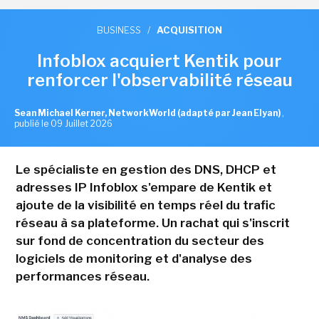
BUSINESS
/
ACQUISITION
Infoblox acquiert Kentik pour
renforcer l'observabilité réseau
Sean Michael Kerner, NetworkWorld (adapté par Jean Elyan)
,
publié le 09 Juillet 2026
Le spécialiste en gestion des DNS, DHCP et
adresses IP Infoblox s'empare de Kentik et
ajoute de la visibilité en temps réel du trafic
réseau à sa plateforme. Un rachat qui s'inscrit
sur fond de concentration du secteur des
logiciels de monitoring et d'analyse des
performances réseau.