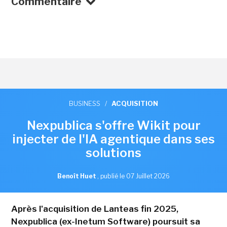
Commentaire
BUSINESS
/
ACQUISITION
Nexpublica s'offre Wikit pour
injecter de l'IA agentique dans ses
solutions
Benoît Huet
,
publié le 07 Juillet 2026
Après l'acquisition de Lanteas fin 2025,
Nexpublica (ex-Inetum Software) poursuit sa