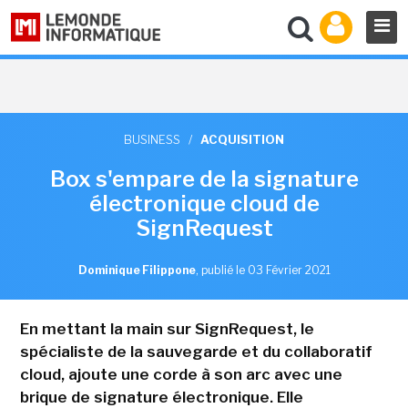
BUSINESS
/
ACQUISITION
Box s'empare de la signature
électronique cloud de
SignRequest
Dominique Filippone
,
publié le 03 Février 2021
En mettant la main sur SignRequest, le
spécialiste de la sauvegarde et du collaboratif
cloud, ajoute une corde à son arc avec une
brique de signature électronique. Elle