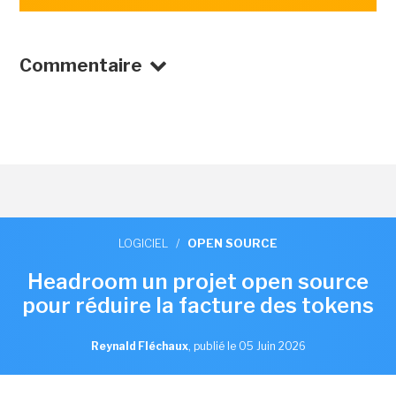
Commentaire
LOGICIEL
/
OPEN SOURCE
Headroom un projet open source
pour réduire la facture des tokens
Reynald Fléchaux
,
publié le 05 Juin 2026