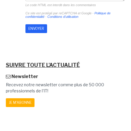
Le code HTML est interdit dans les commentaires
Ce site est protégé par reCAPTCHA et Google -
Politique de
confidentialité
-
Conditions d'utilisation
SUIVRE TOUTE L'ACTUALITÉ
Newsletter
Recevez notre newsletter comme plus de 50 000
professionnels de l'IT!
JE M'ABONNE