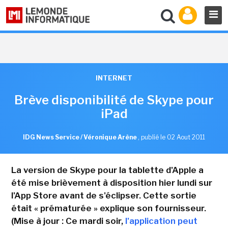
INTERNET
Brève disponibilité de Skype pour
iPad
IDG News Service / Véronique Arène
,
publié le 02 Aout 2011
La version de Skype pour la tablette d'Apple a
été mise brièvement à disposition hier lundi sur
l'App Store avant de s'éclipser. Cette sortie
était « prématurée » explique son fournisseur.
(Mise à jour : Ce mardi soir,
l'application peut