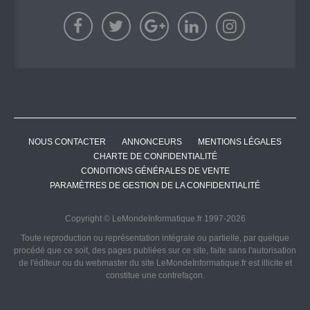
NOUS CONTACTER
ANNONCEURS
MENTIONS LÉGALES
CHARTE DE CONFIDENTIALITÉ
CONDITIONS GÉNÉRALES DE VENTE
PARAMÈTRES DE GESTION DE LA CONFIDENTIALITÉ
Copyright © LeMondeInformatique.fr 1997-2026
Toute reproduction ou représentation intégrale ou partielle, par quelque
procédé que ce soit, des pages publiées sur ce site, faite sans l'autorisation
de l'éditeur ou du webmaster du site LeMondeInformatique.fr est illicite et
constitue une contrefaçon.