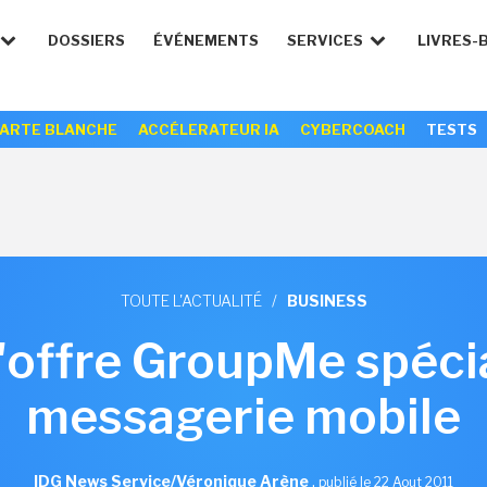
DOSSIERS
ÉVÉNEMENTS
SERVICES
LIVRES-
ARTE BLANCHE
ACCÉLERATEUR IA
CYBERCOACH
TESTS
TOUTE L'ACTUALITÉ
/
BUSINESS
'offre GroupMe spécia
messagerie mobile
IDG News Service/Véronique Arène
,
publié le 22 Aout 2011