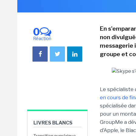
En s'emparan
0
non divulgué
Réaction
messagerie i
groupe et co
Le spécialiste
en cours de fin
spécialisée da
pour un monta
GroupMe a déve
LIVRES BLANCS
d'Apple, le Bl
Transition numérique