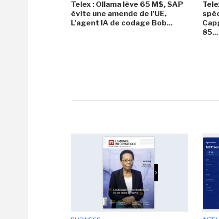
Telex : Ollama lève 65 M$, SAP
Tele
évite une amende de l'UE,
spéc
L'agent IA de codage Bob...
Capg
85...