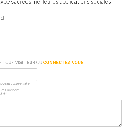
ype sacrées meilleures applications sociales
ad
NT QUE
VISITEUR
OU
CONNECTEZ-VOUS
 nouveau commentaire
ns vos données
ialité.
s