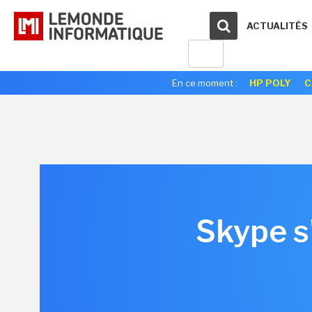
ACTUALITÉS
En ce moment :
HP POLY
C
Skype s