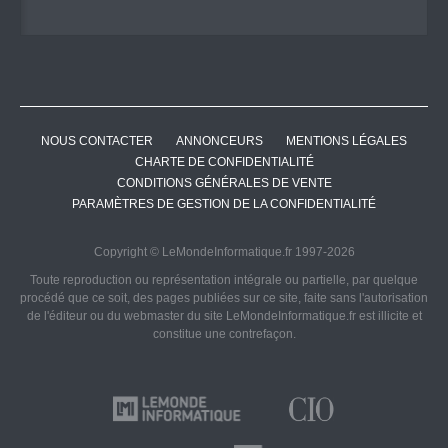
NOUS CONTACTER
ANNONCEURS
MENTIONS LÉGALES
CHARTE DE CONFIDENTIALITÉ
CONDITIONS GÉNÉRALES DE VENTE
PARAMÈTRES DE GESTION DE LA CONFIDENTIALITÉ
Copyright © LeMondeInformatique.fr 1997-2026
Toute reproduction ou représentation intégrale ou partielle, par quelque
procédé que ce soit, des pages publiées sur ce site, faite sans l'autorisation
de l'éditeur ou du webmaster du site LeMondeInformatique.fr est illicite et
constitue une contrefaçon.