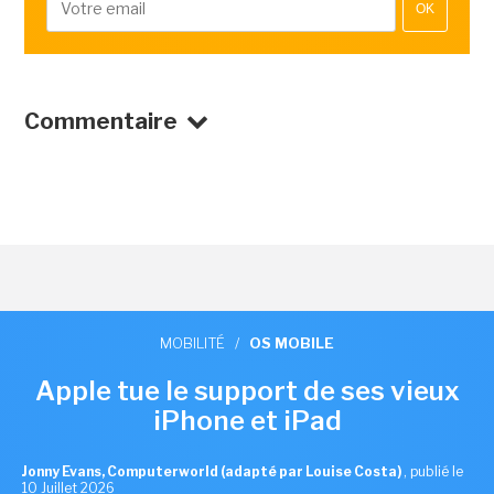
OK
Commentaire
MOBILITÉ
/
OS MOBILE
Apple tue le support de ses vieux
iPhone et iPad
Jonny Evans, Computerworld (adapté par Louise Costa)
,
publié le
10 Juillet 2026