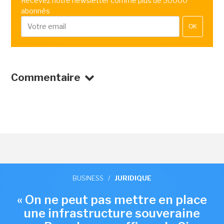
Recevez notre newsletter comme plus de 50000
abonnés
OK
Commentaire
BUSINESS
/
JURIDIQUE
« On ne peut pas mettre en place
une infrastructure souveraine