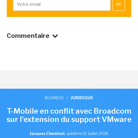
OK
Commentaire
BUSINESS
/
JURIDIQUE
T-Mobile en conflit avec Broadcom
sur l'extension du support VMware
Jacques Cheminat
,
publié le 01 Juillet 2026