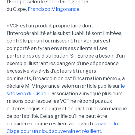
l’Europe, selon le secrétaire général
du Cispe,
Francisco Mingorance
.
« VCF est un produit propriétaire dont
l’interopérabilité et la substituabilité sont limitées,
contrôlé par un fournisseur étranger qui s’est
comporté en tyran envers ses clients et ses
partenaires de distribution. Si l’Europe a besoin d’un
exemple illustrant les dangers d’une dépendance
excessive vis-à-vis d’acteurs étrangers
dominants, Broadcom en est l’incarnation même », a
déclaré M. Mingorance, selon un article publié sur
le
site web du C
ispe
.
L'association a invoqué plusieurs
raisons pour lesquelles VCF ne répond pas aux
critères requis, soulignant en particulier son manque
de portabilité. Cela signifie qu’il ne peut être
considéré comme résilient au regard du
cadre du
C
ispe
pour un cloud souverain et résilient
.