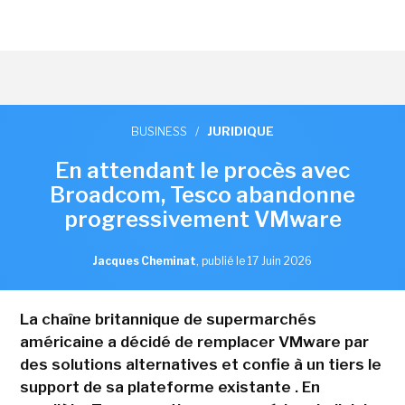
BUSINESS
/
JURIDIQUE
En attendant le procès avec
Broadcom, Tesco abandonne
progressivement VMware
Jacques Cheminat
,
publié le 17 Juin 2026
La chaîne britannique de supermarchés
américaine a décidé de remplacer VMware par
des solutions alternatives et confie à un tiers le
support de sa plateforme existante . En