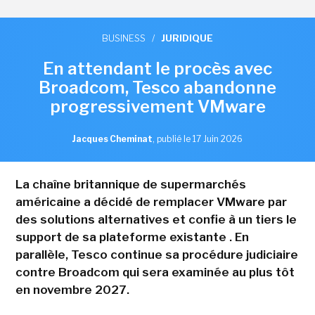
BUSINESS
/
JURIDIQUE
En attendant le procès avec
Broadcom, Tesco abandonne
progressivement VMware
Jacques Cheminat
,
publié le 17 Juin 2026
La chaîne britannique de supermarchés
américaine a décidé de remplacer VMware par
des solutions alternatives et confie à un tiers le
support de sa plateforme existante . En
parallèle, Tesco continue sa procédure judiciaire
contre Broadcom qui sera examinée au plus tôt
en novembre 2027.