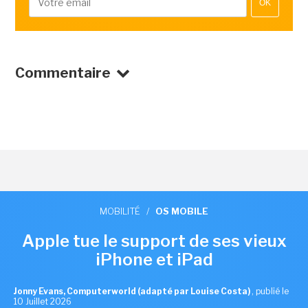
OK
Commentaire
MOBILITÉ
/
OS MOBILE
Apple tue le support de ses vieux
iPhone et iPad
Jonny Evans, Computerworld (adapté par Louise Costa)
,
publié le
10 Juillet 2026