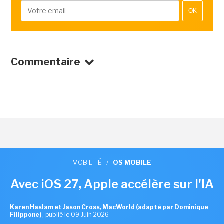
OK
Commentaire
MOBILITÉ
/
OS MOBILE
Avec iOS 27, Apple accélère sur l'IA
Karen Haslam et Jason Cross, MacWorld (adapté par Dominique
Filippone)
,
publié le 09 Juin 2026