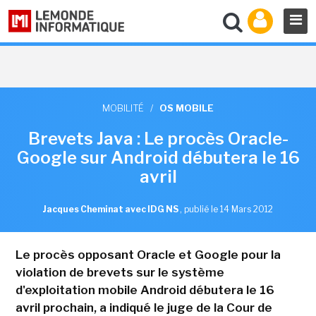
MOBILITÉ
/
OS MOBILE
Brevets Java : Le procès Oracle-
Google sur Android débutera le 16
avril
Jacques Cheminat avec IDG NS
,
publié le 14 Mars 2012
Le procès opposant Oracle et Google pour la
violation de brevets sur le système
d'exploitation mobile Android débutera le 16
avril prochain, a indiqué le juge de la Cour de