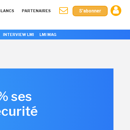
S'abonner
BLANCS
PARTENAIRES
INTERVIEW LMI
LMI MAG
% ses
curité