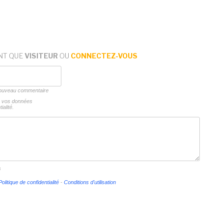
NT QUE
VISITEUR
OU
CONNECTEZ-VOUS
 nouveau commentaire
ns vos données
ialité.
s
Politique de confidentialité
-
Conditions d'utilisation