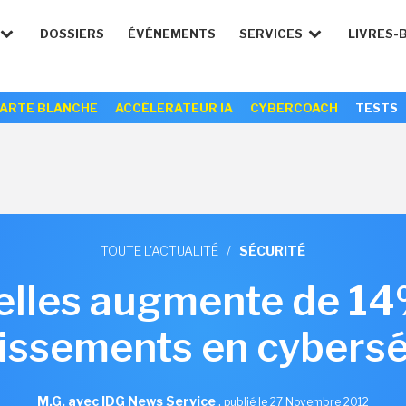
DOSSIERS
ÉVÉNEMENTS
SERVICES
LIVRES-
ARTE BLANCHE
ACCÉLERATEUR IA
CYBERCOACH
TESTS
TOUTE L'ACTUALITÉ
/
SÉCURITÉ
elles augmente de 14
tissements en cybersé
M.G. avec IDG News Service
,
publié le 27 Novembre 2012