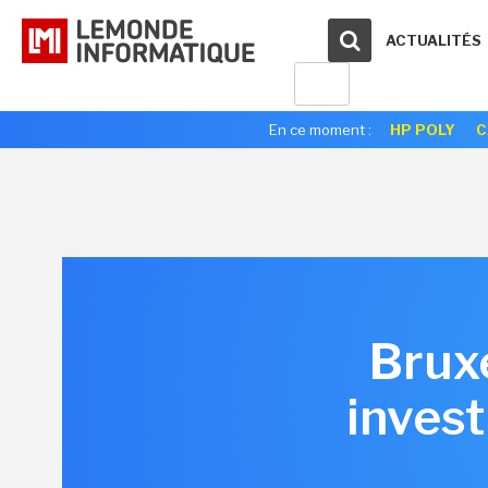
ACTUALITÉS
En ce moment :
HP POLY
C
Brux
inves