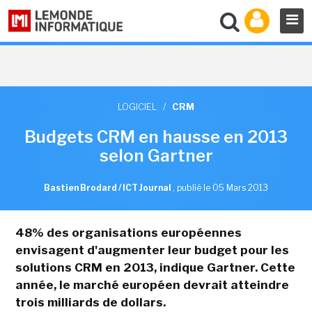
LOGICIEL
/
CRM
Budgets CRM en hausse en 2013
selon Gartner
Bastien Brodard / ICT Journal
,
publié le 05 Mars 2013
48% des organisations européennes
envisagent d'augmenter leur budget pour les
solutions CRM en 2013, indique Gartner. Cette
année, le marché européen devrait atteindre
trois milliards de dollars.