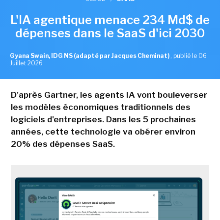
L'IA agentique menace 234 Md$ de
dépenses dans le SaaS d'ici 2030
Gyana Swain, IDG NS (adapté par Jacques Cheminat)
,
publié le 06
Juillet 2026
D'après Gartner, les agents IA vont bouleverser
les modèles économiques traditionnels des
logiciels d'entreprises. Dans les 5 prochaines
années, cette technologie va obérer environ
20% des dépenses SaaS.