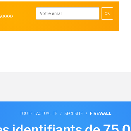
OK
 50000
TOUTE L'ACTUALITÉ
/
SÉCURITÉ
/
FIREWALL
les identifiants de 75