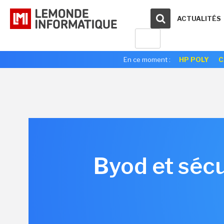
ACTUALITÉS
En ce moment :
HP POLY
C
Byod et sécu