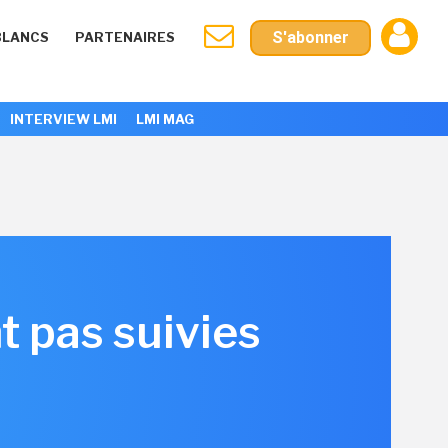
S'abonner
BLANCS
PARTENAIRES
INTERVIEW LMI
LMI MAG
t pas suivies