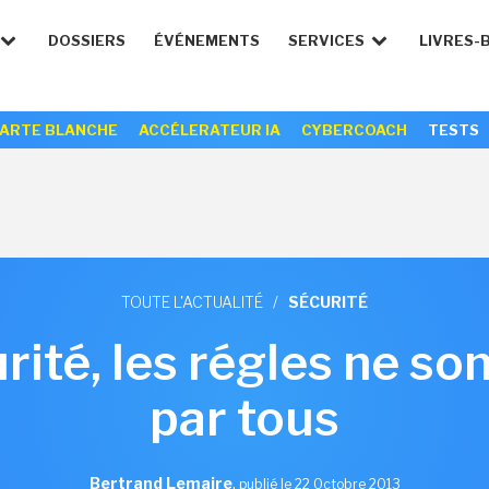
DOSSIERS
ÉVÉNEMENTS
SERVICES
LIVRES-
ARTE BLANCHE
ACCÉLERATEUR IA
CYBERCOACH
TESTS
TOUTE L'ACTUALITÉ
/
SÉCURITÉ
rité, les régles ne son
par tous
Bertrand Lemaire
,
publié le 22 Octobre 2013