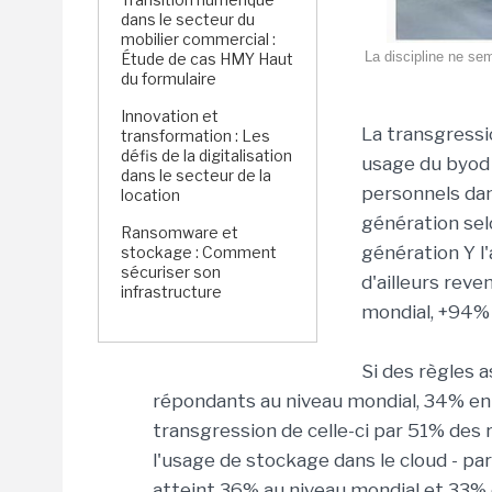
dans le secteur du
mobilier commercial :
La discipline ne se
Étude de cas HMY Haut
du formulaire
Innovation et
La transgressi
transformation : Les
défis de la digitalisation
usage du byod 
dans le secteur de la
personnels dan
location
génération sel
Ransomware et
génération Y l'
stockage : Comment
sécuriser son
d'ailleurs rev
infrastructure
mondial, +94% 
Si des règles 
répondants au niveau mondial, 34% en 
transgression de celle-ci par 51% des
l'usage de stockage dans le cloud - pa
atteint 36% au niveau mondial et 33% en