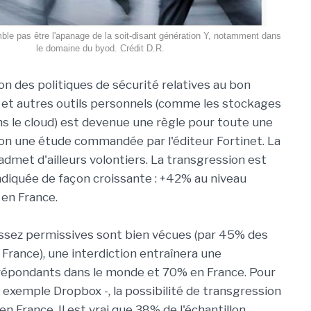
mble pas être l'apanage de la soit-disant génération Y, notamment dans
le domaine du byod. Crédit D.R.
on des politiques de sécurité relatives au bon
et autres outils personnels (comme les stockages
s le cloud) est devenue une règle pour toute une
on une étude commandée par l'éditeur Fortinet. La
admet d'ailleurs volontiers. La transgression est
endiquée de façon croissante : +42% au niveau
en France.
assez permissives sont bien vécues (par 45% des
France), une interdiction entraînera une
 répondants dans le monde et 70% en France. Pour
r exemple Dropbox -, la possibilité de transgression
 France. Il est vrai que 38% de l'échantillon