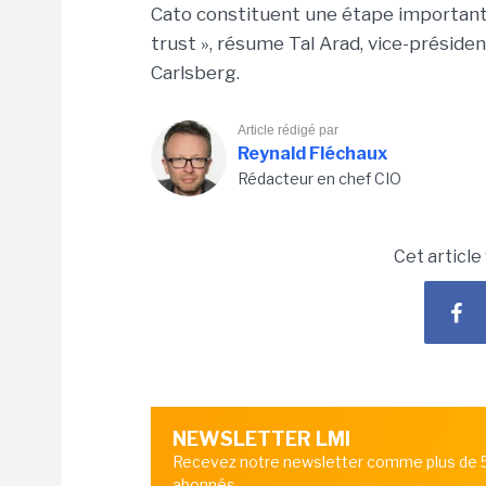
Cato constituent une étape important
trust », résume Tal Arad, vice-préside
Carlsberg.
Article rédigé par
Reynald Fléchaux
Rédacteur en chef CIO
Cet article
NEWSLETTER LMI
Recevez notre newsletter comme plus de
abonnés