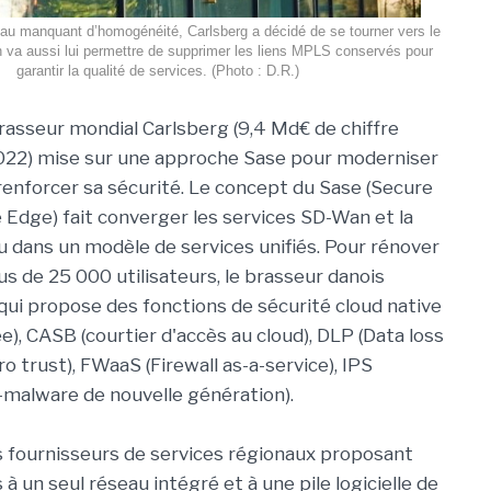
au manquant d’homogénéité, Carlsberg a décidé de se tourner vers le
n va aussi lui permettre de supprimer les liens MPLS conservés pour
garantir la qualité de services. (Photo : D.R.)
rasseur mondial Carlsberg (9,4 Md€ de chiffre
2022) mise sur une approche Sase pour moderniser
renforcer sa sécurité. Le concept du Sase (Secure
 Edge) fait converger les services SD-Wan et la
u dans un modèle de services unifiés. Pour rénover
us de 25 000 utilisateurs, le brasseur danois
 qui propose des fonctions de sécurité cloud native
, CASB (courtier d'accès au cloud), DLP (Data loss
 trust), FWaaS (Firewall as-a-service), IPS
-malware de nouvelle génération).
s fournisseurs de services régionaux proposant
 un seul réseau intégré et à une pile logicielle de