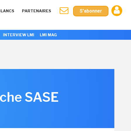
S'abonner
BLANCS
PARTENAIRES
INTERVIEW LMI
LMI MAG
oche SASE