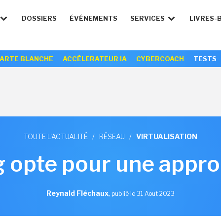
DOSSIERS
ÉVÉNEMENTS
SERVICES
LIVRES-
ARTE BLANCHE
ACCÉLERATEUR IA
CYBERCOACH
TESTS
TOUTE L'ACTUALITÉ
/
RÉSEAU
/
VIRTUALISATION
g opte pour une appr
Reynald Fléchaux
,
publié le 31 Aout 2023