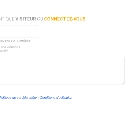
NT QUE
VISITEUR
OU
CONNECTEZ-VOUS
 nouveau commentaire
ns vos données
ialité.
s
Politique de confidentialité
-
Conditions d'utilisation