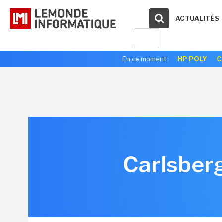
ACTUALITÉS
En ce moment :
HP POLY
C
Carlsber