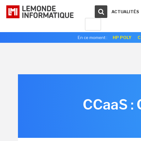
ACTUALITÉS
En ce moment :
HP POLY
C
CCaaS : 