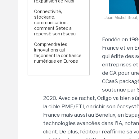
l'expansion de Kiabi
Connectivité,
stockage,
Jean-Michel Breul, 
communication :
comment Setec a
repensé son réseau
Fondée en 1986
Comprendre les
France et en E
innovations qui
façonnent la confiance
qui édite des 
numérique en Europe
entreprises et 
de CA pour une
CCaaS packagée
soutenue par S
2020. Avec ce rachat, Odigo va bien sû
la cible PME/ETI, enrichir son écosys
France mais aussi au Benelux, en Espa
technologies avancées dans l'IA, nota
client. De plus, l'éditeur réaffirme sa