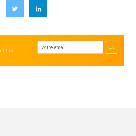
OK
 50000