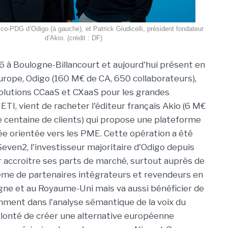
co-PDG d’Odigo (à gauche), et Patrick Giudicelli, président fondateur
d’Akio. (crédit : DF)
 à Boulogne-Billancourt et aujourd'hui présent en
urope, Odigo (160 M€ de CA, 650 collaborateurs),
solutions CCaaS et CXaaS pour les grandes
ETI, vient de racheter l'éditeur français Akio (6 M€
 centaine de clients) qui propose une plateforme
 orientée vers les PME. Cette opération a été
even2, l'investisseur majoritaire d'Odigo depuis
r accroitre ses parts de marché, surtout auprès de
tème de partenaires intégrateurs et revendeurs en
gne et au Royaume-Uni mais va aussi bénéficier de
mment dans l'analyse sémantique de la voix du
 volonté de créer une alternative européenne