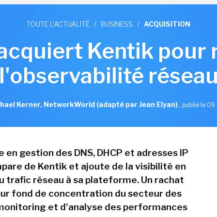
TOUTE L'ACTUALITÉ
/
BUSINESS
/
ACQUISITION
 acquiert Kentik pour 
l'observabilité résea
hael Kerner, NetworkWorld (adapté par Jean Elyan)
,
publié le 09 
te en gestion des DNS, DHCP et adresses IP
pare de Kentik et ajoute de la visibilité en
u trafic réseau à sa plateforme. Un rachat
 sur fond de concentration du secteur des
 monitoring et d'analyse des performances