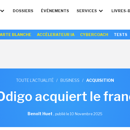
DOSSIERS
ÉVÉNEMENTS
SERVICES
LIVRES-
ARTE BLANCHE
ACCÉLERATEUR IA
CYBERCOACH
TESTS
TOUTE L'ACTUALITÉ
/
BUSINESS
/
ACQUISITION
Odigo acquiert le fran
Benoît Huet
,
publié le 10 Novembre 2025