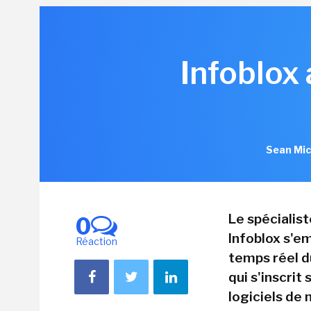
Infoblox
Sean Mic
Le spécialis
0
Infoblox s'em
Réaction
temps réel d
qui s'inscrit
logiciels de