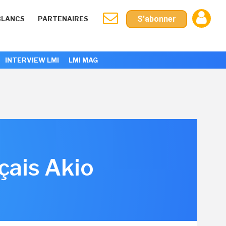
S'abonner
BLANCS
PARTENAIRES
INTERVIEW LMI
LMI MAG
çais Akio