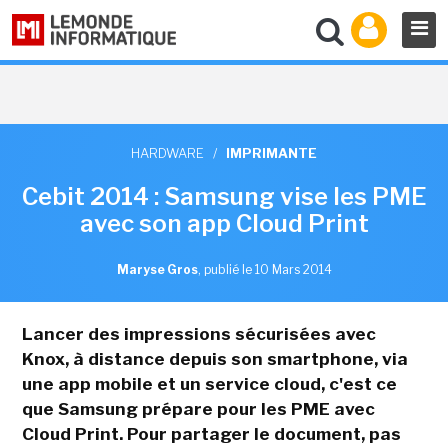
HARDWARE
/
IMPRIMANTE
Cebit 2014 : Samsung vise les PME
avec son app Cloud Print
Maryse Gros
,
publié le 10 Mars 2014
Lancer des impressions sécurisées avec
Knox, à distance depuis son smartphone, via
une app mobile et un service cloud, c'est ce
que Samsung prépare pour les PME avec
Cloud Print. Pour partager le document, pas