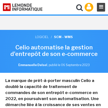
LOGICIEL
/
SCM - WMS
Celio automatise la gestion
d'entrepôt de son e-commerce
Emmanuelle Delsol
,
publié le 06 Septembre 2023
La marque de prêt-à-porter masculin Celio a
doublé la capacité de traitement de
commandes de son entrepôt e-commerce en
2022, en poursuivant son automatisation. Une
démarche liée à la croissance de ses ventes en