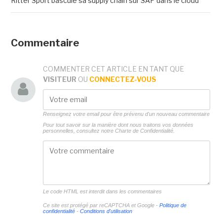
Ritter Sport bascule sa supply chain sur SAP dans le cloud
Commentaire
COMMENTER CET ARTICLE EN TANT QUE
VISITEUR
OU
CONNECTEZ-VOUS
Renseignez votre email pour être prévenu d'un nouveau commentaire
Pour tout savoir sur la manière dont nous traitons vos données
personnelles, consultez notre
Charte de Confidentialité.
Le code HTML est interdit dans les commentaires
Ce site est protégé par reCAPTCHA et Google -
Politique de
confidentialité
-
Conditions d'utilisation