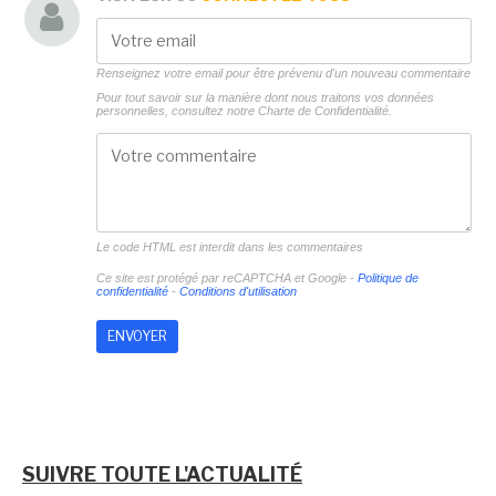
Renseignez votre email pour être prévenu d'un nouveau commentaire
Pour tout savoir sur la manière dont nous traitons vos données
personnelles, consultez notre
Charte de Confidentialité.
Le code HTML est interdit dans les commentaires
Ce site est protégé par reCAPTCHA et Google -
Politique de
confidentialité
-
Conditions d'utilisation
SUIVRE TOUTE L'ACTUALITÉ