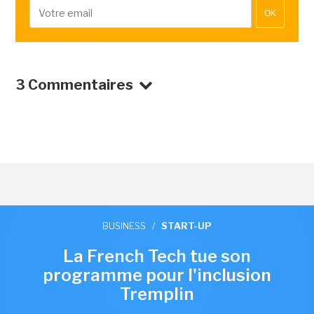
OK
3 Commentaires
BUSINESS
/
START-UP
La French Tech tue son
programme pour l'inclusion
Tremplin