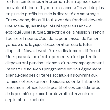
restent cantonnés à la créa­tion d’entre­prises, sans
pouvoir atteindre l’hyper­crois­sance. « On voit de plus
en plus de pro­fils issus de la diver­sité en amorçage.
En revanche, dès qu’il faut lever des fonds et deve­nir
une scale-up, les inéga­li­tés réap­pa­raissent », a
expliqué Julie Huguet, directrice de la Mission French
Tech à la Tribune. C’est donc pour passer de l’émer­
gence à une logique d’accé­lé­ra­tion que le futur
diapositif Nova devrait être radi­ca­le­ment dif­fé­rent.
Une qua­ran­taine d’entre­pre­neurs à fort poten­tiel
disposeront pen­dant six mois d’un accom­pa­gne­ment
inten­sif. Le nouveau pro­gramme devrait également
aller au-delà des critères sociaux en s’ouvrant aux
femmes et aux seniors. Toujours selon la Tribune, le
lancement officiel du dispositif et des candidatures
de la première promotion devrait intervenir en
septembre prochain.