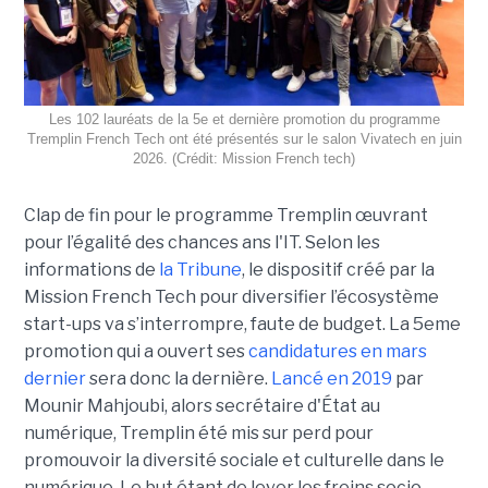
Les 102 lauréats de la 5e et dernière promotion du programme
Tremplin French Tech ont été présentés sur le salon Vivatech en juin
2026. (Crédit: Mission French tech)
Clap de fin pour le programme Tremplin œuvrant
pour l’égalité des chances ans l'IT. Selon les
informations de
la Tribune
, le dispositif créé par la
Mission French Tech pour diversifier l’écosystème
start-ups va s’interrompre, faute de budget. La 5eme
promotion qui a ouvert ses
candidatures en mars
dernier
sera donc la dernière.
Lancé en 2019
par
Mounir Mahjoubi, alors secrétaire d'État au
numérique, Tremplin été mis sur perd pour
promouvoir la diversité sociale et culturelle dans le
numérique. Le but étant de lever les freins socio-