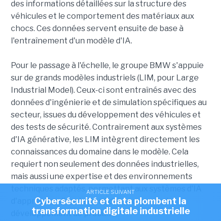
des informations détaillées sur la structure des
véhicules et le comportement des matériaux aux
chocs. Ces données servent ensuite de base à
l'entraînement d'un modèle d'IA.
Pour le passage à l'échelle, le groupe BMW s'appuie
sur de grands modèles industriels (LIM, pour Large
Industrial Model). Ceux-ci sont entraînés avec des
données d'ingénierie et de simulation spécifiques au
secteur, issues du développement des véhicules et
des tests de sécurité. Contrairement aux systèmes
d'IA générative, les LIM intègrent directement les
connaissances du domaine dans le modèle. Cela
requiert non seulement des données industrielles,
mais aussi une expertise et des environnements
techniques adaptés, permettant aux systèmes d'IA
ARTICLE SUIVANT
Cybersécurité et data plombent la
d'apprendre directement des processus de
transformation digitale industrielle
développement de produits.