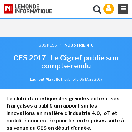
BUSINESS
/
INDUSTRIE 4.0
CES 2017 : Le Cigref publie son
compte-rendu
Laurent Mavallet
,
publié le 06 Mars 2017
Le club informatique des grandes entreprises
françaises a publié un rapport sur les
innovations en matière d'industrie 4.0, IoT, et
mobilité connectée pour les entreprises suite à
sa venue au CES en début d'année.