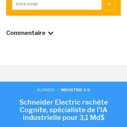
OK
Commentaire
BUSINESS
/
INDUSTRIE 4.0
Schneider Electric rachète
Cognite, spécialiste de l'IA
industrielle pour 3,1 Md$