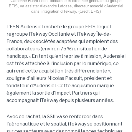
Catherine Huard-Lefin, fondatrice et directrice générale du groupe
EFIS, va assister Alexandre Lafosse, directeur associé dAudensiel
dans lintégration diTekway. (Crédit EFIS)
L'ESN Audensiel rachète le groupe EFIS, lequel
regroupe iTekway Occitanie et iTekway Île-de-
France, deux sociétés adaptées qui emploient des
collaborateurs (environ 75 %) en situation de
handicap. « En tant qu'entreprise à mission, Audensiel
est très attachée à l'inclusion par le numérique, ce
qui rend cette acquisition très différenciante »,
souligne d'ailleurs Nicolas Pacault, président et
fondateur d'Audensiel. Cette acquisition marque
également la sortie d'Impact Partners qui
accompagnait iTekway depuis plusieurs années.
Avec ce rachat, la SSII va se renforcer dans
l'aéronautique et le spatial, iTekway se positionnant
sur ces secteurs avec des compétences techniques