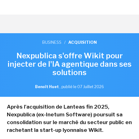
BUSINESS
/
ACQUISITION
Nexpublica s'offre Wikit pour
injecter de l'IA agentique dans ses
solutions
Benoît Huet
,
publié le 07 Juillet 2026
Après l'acquisition de Lanteas fin 2025,
Nexpublica (ex-Inetum Software) poursuit sa
consolidation sur le marché du secteur public en
rachetant la start-up lyonnaise Wikit.