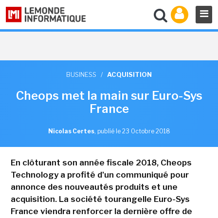
BUSINESS
/
ACQUISITION
Cheops met la main sur Euro-Sys
France
Nicolas Certes
,
publié le 23 Octobre 2018
En clôturant son année fiscale 2018, Cheops
Technology a profité d'un communiqué pour
annonce des nouveautés produits et une
acquisition. La société tourangelle Euro-Sys
France viendra renforcer la dernière offre de