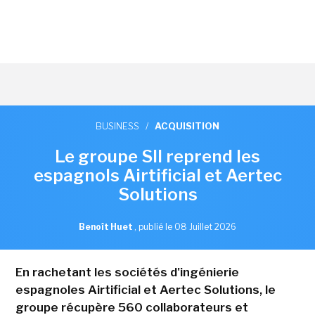
BUSINESS
/
ACQUISITION
Le groupe SII reprend les
espagnols Airtificial et Aertec
Solutions
Benoît Huet
,
publié le 08 Juillet 2026
En rachetant les sociétés d'ingénierie
espagnoles Airtificial et Aertec Solutions, le
groupe récupère 560 collaborateurs et