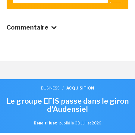
Commentaire
BUSINESS
/
ACQUISITION
Le groupe EFIS passe dans le giron
d'Audensiel
Benoît Huet
,
publié le 08 Juillet 2026