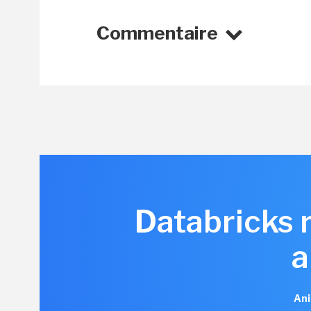
Commentaire
Databricks 
a
Ani