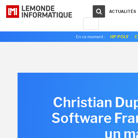
ACTUALITÉS
En ce moment :
HP POLY
C
Christian Du
Software Fran
un ma