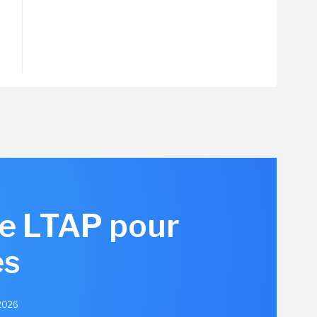
re LTAP pour
es
 2026