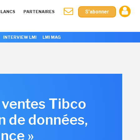
S'abonner
BLANCS
PARTENAIRES
INTERVIEW LMI
LMI MAG
 ventes Tibco
on de données,
ance »