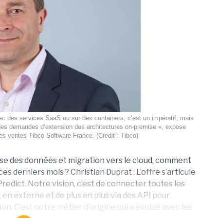
c des services SaaS ou sur des containers, c’est un impératif, mais
des demandes d’extension des architectures on-premise », expose
es ventes Tibco Software France. (Crédit : Tibco)
lyse des données et migration vers le cloud, comment
es derniers mois ? Christian Duprat : L’offre s’articule
 Predict. Notre vision, c’est de connecter toutes les
, en externe et de plus en plus via des API pour
on. C’est notre métier d’origine qui a évolué avec les