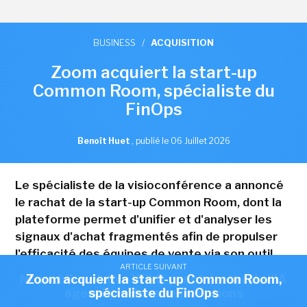
BUSINESS
/
ACQUISITION
Zoom acquiert la start-up
Common Room, spécialiste du
FinOps
Benoît Huet
,
publié le 06 Juillet 2026
Le spécialiste de la visioconférence a annoncé
le rachat de la start-up Common Room, dont la
plateforme permet d'unifier et d'analyser les
signaux d'achat fragmentés afin de propulser
l'efficacité des équipes de vente via son outil
ARTICLE SUIVANT
ARTICLE SUIVANT
Zoom Revenue Accelerator.
Nexpublica s'offre Wikit pour injecter de l'IA
Zoom acquiert la start-up Common Room,
agentique dans ses solutions
spécialiste du FinOps