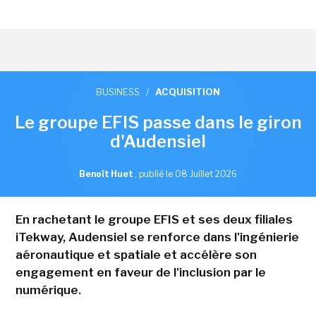
BUSINESS
/
ACQUISITION
Le groupe EFIS passe dans le giron
d'Audensiel
Benoît Huet
,
publié le 08 Juillet 2026
En rachetant le groupe EFIS et ses deux filiales
iTekway, Audensiel se renforce dans l'ingénierie
aéronautique et spatiale et accélère son
engagement en faveur de l'inclusion par le
numérique.