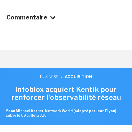
Commentaire
BUSINESS
/
ACQUISITION
Infoblox acquiert Kentik pour
renforcer l'observabilité réseau
Sean Michael Kerner, NetworkWorld (adapté par Jean Elyan)
,
publié le 09 Juillet 2026