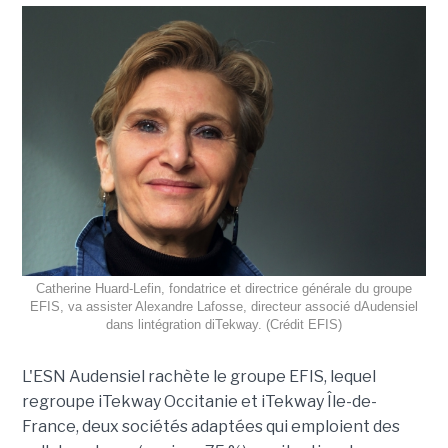
Catherine Huard-Lefin, fondatrice et directrice générale du groupe
EFIS, va assister Alexandre Lafosse, directeur associé dAudensiel
dans lintégration diTekway. (Crédit EFIS)
L'ESN Audensiel rachète le groupe EFIS, lequel
regroupe iTekway Occitanie et iTekway Île-de-
France, deux sociétés adaptées qui emploient des