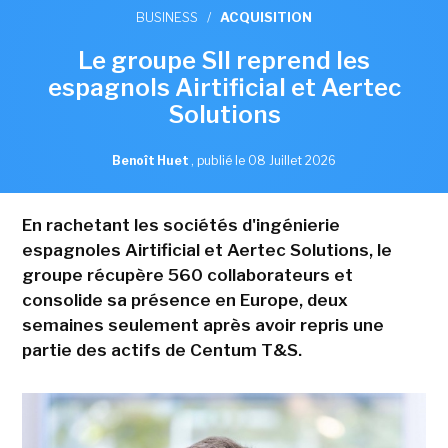
BUSINESS
/
ACQUISITION
Le groupe SII reprend les
espagnols Airtificial et Aertec
Solutions
Benoît Huet
,
publié le 08 Juillet 2026
En rachetant les sociétés d'ingénierie
espagnoles Airtificial et Aertec Solutions, le
groupe récupère 560 collaborateurs et
consolide sa présence en Europe, deux
semaines seulement après avoir repris une
partie des actifs de Centum T&S.