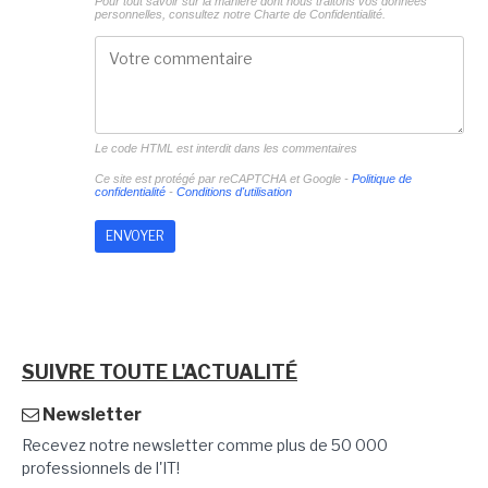
Pour tout savoir sur la manière dont nous traitons vos données
personnelles, consultez notre
Charte de Confidentialité.
Le code HTML est interdit dans les commentaires
Ce site est protégé par reCAPTCHA et Google -
Politique de
confidentialité
-
Conditions d'utilisation
SUIVRE TOUTE L'ACTUALITÉ
Newsletter
Recevez notre newsletter comme plus de 50 000
professionnels de l'IT!