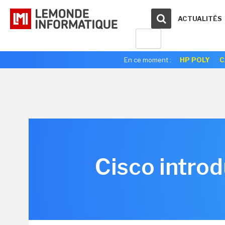
ACTUALITÉS
En ce moment :
HP POLY
C
Cisco introd