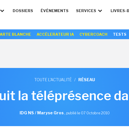
DOSSIERS
ÉVÉNEMENTS
SERVICES
LIVRES-
ARTE BLANCHE
ACCÉLERATEUR IA
CYBERCOACH
TESTS
TOUTE L'ACTUALITÉ
/
RÉSEAU
uit la téléprésence da
IDG NS / Maryse Gros
,
publié le 07 Octobre 2010