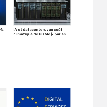
DN,
IA et datacenters : un coût
climatique de 80 Md$ par an