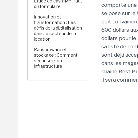
Étude de cas HMY Haut
comporte une c
du formulaire
se pose sur le 
Innovation et
doit convaincr
transformation : Les
défis de la digitalisation
600 dollars a
dans le secteur de la
dollars pour le
location
sa liste de co
Ransomware et
sont déjà acce
stockage : Comment
sécuriser son
dans les maga
infrastructure
chaîne Best Buy
il sera commerc