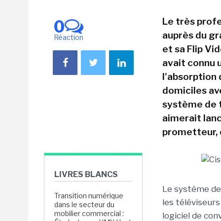
Le très prof
0
auprès du gr
Réaction
et sa Flip Vi
avait connu 
l'absorption 
domiciles ave
système de t
aimerait lan
prometteur, 
LIVRES BLANCS
Le système de 
Transition numérique
les téléviseurs
dans le secteur du
mobilier commercial :
logiciel de con