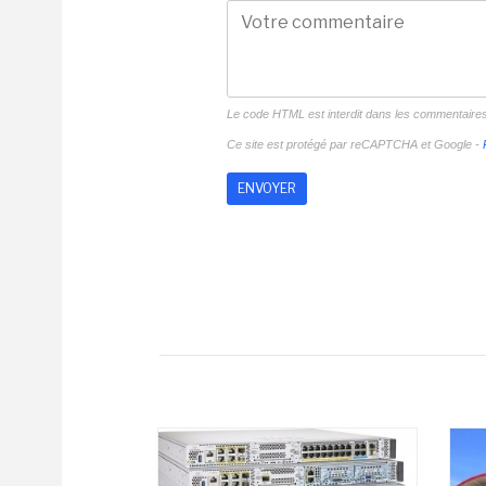
Le code HTML est interdit dans les commentaire
Ce site est protégé par reCAPTCHA et Google -