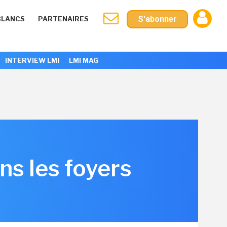
S'abonner
BLANCS
PARTENAIRES
INTERVIEW LMI
LMI MAG
ns les foyers