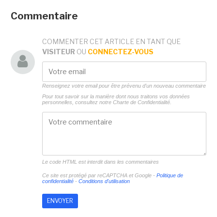
Commentaire
COMMENTER CET ARTICLE EN TANT QUE
VISITEUR
OU
CONNECTEZ-VOUS
Renseignez votre email pour être prévenu d'un nouveau commentaire
Pour tout savoir sur la manière dont nous traitons vos données
personnelles, consultez notre
Charte de Confidentialité.
Le code HTML est interdit dans les commentaires
Ce site est protégé par reCAPTCHA et Google -
Politique de
confidentialité
-
Conditions d'utilisation