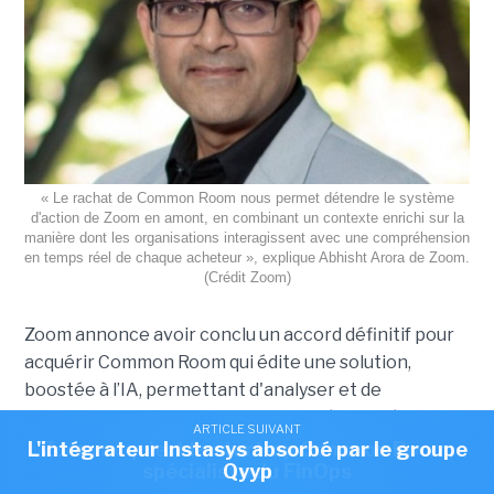
« Le rachat de Common Room nous permet détendre le système
d'action de Zoom en amont, en combinant un contexte enrichi sur la
manière dont les organisations interagissent avec une compréhension
en temps réel de chaque acheteur », explique Abhisht Arora de Zoom.
(Crédit Zoom)
Zoom annonce avoir conclu un accord définitif pour
acquérir Common Room qui édite une solution,
boostée à l’IA, permettant d'analyser et de
centraliser tous les signaux d'achat éparpillés d'un
ARTICLE SUIVANT
ARTICLE SUIVANT
client (systèmes CRM, données sur l’utilisation des
L'intégrateur Instasys absorbé par le groupe
Zoom acquiert la start-up Common Room,
spécialiste du FinOps
Qyyp
produits, outils marketing et d’engagement). «