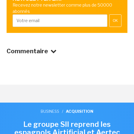
Recevez notre newsletter comme plus de 50000
abonnés
OK
Commentaire
BUSINESS
/
ACQUISITION
Le groupe SII reprend les
espagnols Airtificial et Aertec