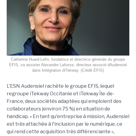
Catherine Huard-Lefin, fondatrice et directrice générale du groupe
EFIS, va assister Alexandre Lafosse, directeur associé dAudensiel
dans lintégration diTekway. (Crédit EFIS)
L'ESN Audensiel rachète le groupe EFIS, lequel
regroupe iTekway Occitanie et iTekway Île-de-
France, deux sociétés adaptées qui emploient des
collaborateurs (environ 75 %) en situation de
handicap. « En tant qu'entreprise à mission, Audensiel
est très attachée à l'inclusion par le numérique, ce
qui rend cette acquisition très différenciante »,