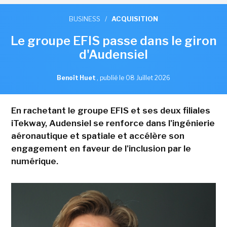
BUSINESS
/
ACQUISITION
Le groupe EFIS passe dans le giron
d'Audensiel
Benoît Huet
,
publié le 08 Juillet 2026
En rachetant le groupe EFIS et ses deux filiales
iTekway, Audensiel se renforce dans l'ingénierie
aéronautique et spatiale et accélère son
engagement en faveur de l'inclusion par le
numérique.