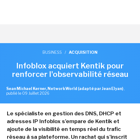
BUSINESS
/
ACQUISITION
Infoblox acquiert Kentik pour
renforcer l'observabilité réseau
Sean Michael Kerner, NetworkWorld (adapté par Jean Elyan)
,
publié le 09 Juillet 2026
Le spécialiste en gestion des DNS, DHCP et
adresses IP Infoblox s'empare de Kentik et
ajoute de la visibilité en temps réel du trafic
réseau à sa plateforme. Un rachat qui s'inscrit