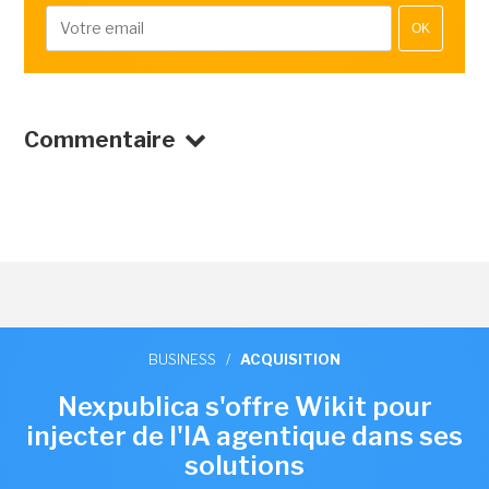
OK
Commentaire
BUSINESS
/
ACQUISITION
Nexpublica s'offre Wikit pour
injecter de l'IA agentique dans ses
solutions