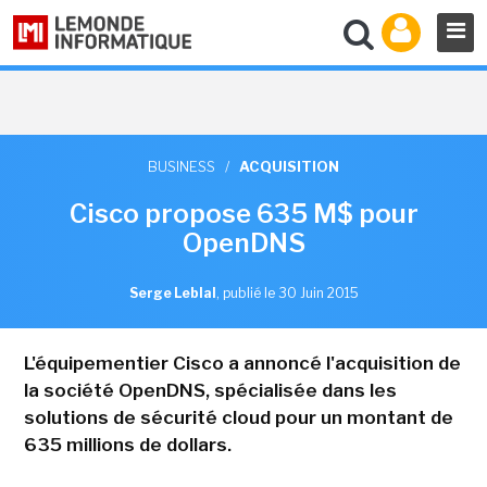
BUSINESS
/
ACQUISITION
Cisco propose 635 M$ pour
OpenDNS
Serge Leblal
,
publié le 30 Juin 2015
L'équipementier Cisco a annoncé l'acquisition de
la société OpenDNS, spécialisée dans les
solutions de sécurité cloud pour un montant de
635 millions de dollars.