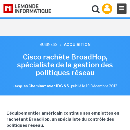
BUSINESS
/
ACQUISITION
Cisco rachète BroadHop,
spécialiste de la gestion des
politiques réseau
Jacques Cheminat avec IDG NS
,
publié le 19 Décembre 2012
L'équipementier américain continue ses emplettes en
rachetant BroadHop, un spécialiste du contrôle des
politiques réseau.