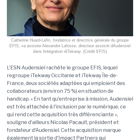
Catherine Huard-Lefin, fondatrice et directrice générale du groupe
EFIS, va assister Alexandre Lafosse, directeur associé dAudensiel
dans lintégration diTekway. (Crédit EFIS)
L'ESN Audensiel rachète le groupe EFIS, lequel
regroupe iTekway Occitanie et iTekway Île-de-
France, deux sociétés adaptées qui emploient des
collaborateurs (environ 75 %) en situation de
handicap. « En tant qu'entreprise à mission, Audensiel
est très attachée à l'inclusion par le numérique, ce
qui rend cette acquisition très différenciante »,
souligne d'ailleurs Nicolas Pacault, président et
fondateur d'Audensiel. Cette acquisition marque
également la sortie d'Impact Partners qui