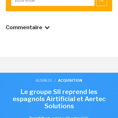
OK
Commentaire
BUSINESS
/
ACQUISITION
Le groupe SII reprend les
espagnols Airtificial et Aertec
Solutions