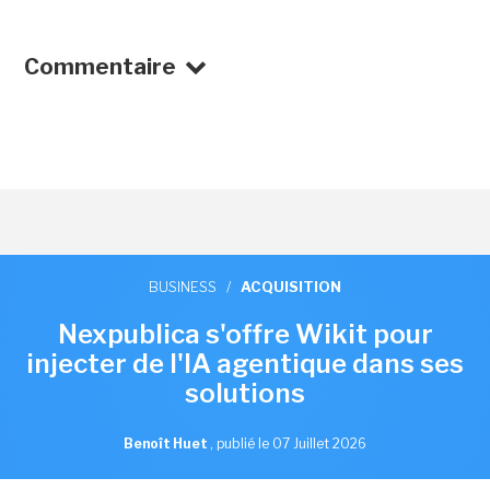
Commentaire
BUSINESS
/
ACQUISITION
Nexpublica s'offre Wikit pour
injecter de l'IA agentique dans ses
solutions
Benoît Huet
,
publié le 07 Juillet 2026