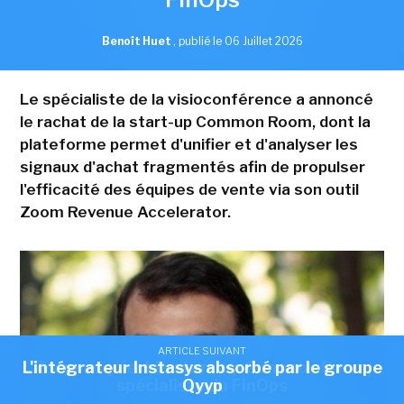
Benoît Huet
,
publié le 06 Juillet 2026
Le spécialiste de la visioconférence a annoncé
le rachat de la start-up Common Room, dont la
plateforme permet d'unifier et d'analyser les
signaux d'achat fragmentés afin de propulser
l'efficacité des équipes de vente via son outil
Zoom Revenue Accelerator.
ARTICLE SUIVANT
ARTICLE SUIVANT
L'intégrateur Instasys absorbé par le groupe
Zoom acquiert la start-up Common Room,
spécialiste du FinOps
Qyyp