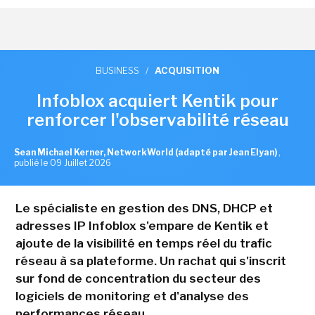
BUSINESS
/
ACQUISITION
Infoblox acquiert Kentik pour
renforcer l'observabilité réseau
Sean Michael Kerner, NetworkWorld (adapté par Jean Elyan)
,
publié le 09 Juillet 2026
Le spécialiste en gestion des DNS, DHCP et
adresses IP Infoblox s'empare de Kentik et
ajoute de la visibilité en temps réel du trafic
réseau à sa plateforme. Un rachat qui s'inscrit
sur fond de concentration du secteur des
logiciels de monitoring et d'analyse des
performances réseau.