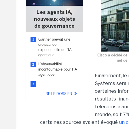
Les agents IA,
nouveaux objets
de gouvernance
Gartner prévoit une
1
croissance
exponentielle de l'IA
agentique
Cisco a décidé de 
net de 
L'observabilité
2
incontournable pour l'IA
agentique
Finalement, le
Systems sera m
...
3
certaines infor
LIRE LE DOSSIER
résultats finan
télécoms a ann
monde, soit 7% 
certaines sources avaient évoqué
un c