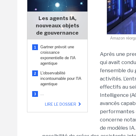
Les agents IA,
nouveaux objets
de gouvernance
Amazon réorgan
Gartner prévoit une
1
croissance
Après une pre
exponentielle de l'IA
qui avait cond
agentique
l’ensemble du 
L'observabilité
2
activités. L’e
incontournable pour l'IA
agentique
effectifs au se
...
3
Intelligence (
avancés capable
LIRE LE DOSSIER
performantes
concerne notam
de modèles IA.