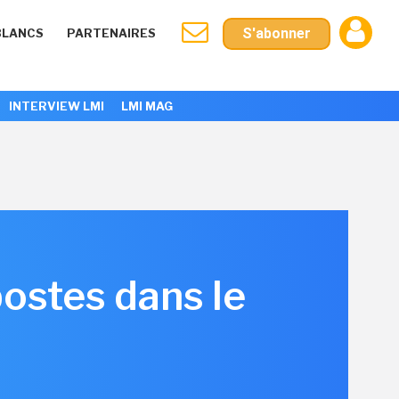
S'abonner
BLANCS
PARTENAIRES
INTERVIEW LMI
LMI MAG
ostes dans le