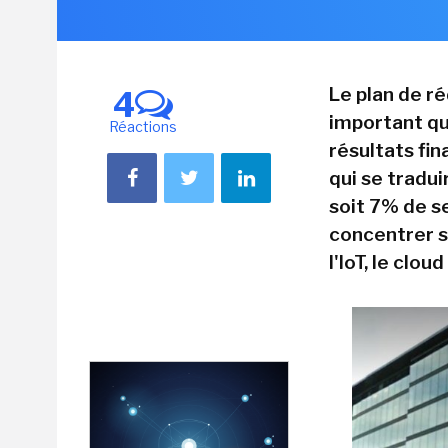
Le plan de r
4
important qu
Réactions
résultats fin
qui se tradu
soit 7% de s
concentrer s
l'IoT, le clou