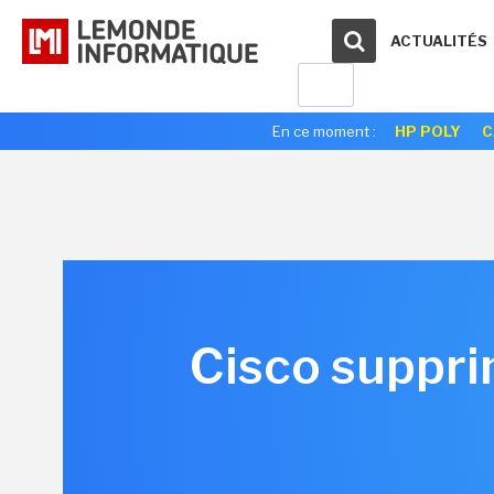
ACTUALITÉS
En ce moment :
HP POLY
C
Cisco suppri