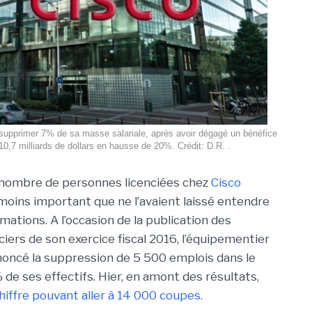
supprimer 7% de sa masse salariale, après avoir dégagé un bénéfice
10,7 milliards de dollars en hausse de 20%. Crédit: D.R. .
 nombre de personnes licenciées chez
Cisco
oins important que ne l’avaient laissé entendre
mations. A l’occasion de la publication des
ciers de son exercice fiscal 2016, l’équipementier
oncé la suppression de 5 500 emplois dans le
de ses effectifs. Hier, en amont des résultats,
hiffre pouvant aller à 14 000 coupes.