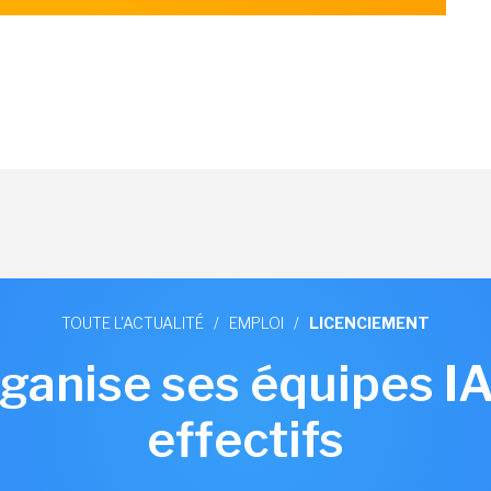
TOUTE L'ACTUALITÉ
/
EMPLOI
/
LICENCIEMENT
anise ses équipes IA 
effectifs