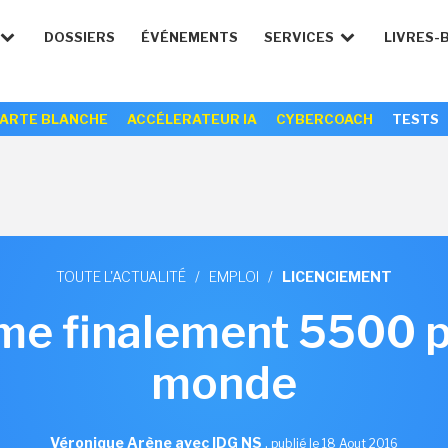
DOSSIERS
ÉVÉNEMENTS
SERVICES
LIVRES-
ARTE BLANCHE
ACCÉLERATEUR IA
CYBERCOACH
TESTS
TOUTE L'ACTUALITÉ
/
EMPLOI
/
LICENCIEMENT
me finalement 5500 p
monde
Véronique Arène avec IDG NS
,
publié le 18 Aout 2016