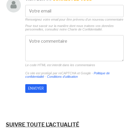
Renseignez votre email pour être prévenu d'un nouveau commentaire
Pour tout savoir sur la manière dont nous traitons vos données
personnelles, consultez notre
Charte de Confidentialité.
Le code HTML est interdit dans les commentaires
Ce site est protégé par reCAPTCHA et Google -
Politique de
confidentialité
-
Conditions d'utilisation
SUIVRE TOUTE L'ACTUALITÉ