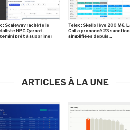
x : Scaleway rachète le
Telex : Skello lève 200 M€, L
ialiste HPC Qarnot,
Cnil a prononcé 23 sanction
emini prêt à supprimer
simplifiées depuis...
ARTICLES À LA UNE