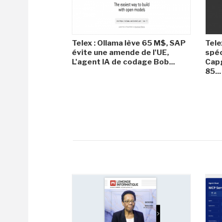
Telex : Ollama lève 65 M$, SAP
Tele
évite une amende de l'UE,
spéc
L'agent IA de codage Bob...
Capg
85...