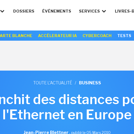
DOSSIERS
ÉVÉNEMENTS
SERVICES
LIVRES-
ARTE BLANCHE
ACCÉLERATEUR IA
CYBERCOACH
TESTS
TOUTE L'ACTUALITÉ
/
BUSINESS
anchit des distances p
l'Ethernet en Europe
Jean-Pierre Blettner
,
publié le 05 Mars 2010