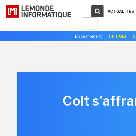
ACTUALITÉS
En ce moment :
HP POLY
C
Colt s'affr