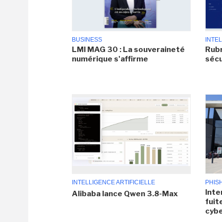
BUSINESS
INTEL
LMI MAG 30 : La souveraineté
Rubr
numérique s'affirme
sécu
INTELLIGENCE ARTIFICIELLE
PHIS
Inte
Alibaba lance Qwen 3.8-Max
fuit
cyb