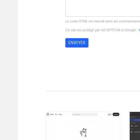
Le code HTML est interdit dans les commentaire
Ce site est protégé par reCAPTCHA et Google -