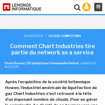
DATACENTER
/
CLOUD COMPUTING
Comment Chart Industries tire
partie du network as a service
Paula Rooney, CIO (adapté par Emmanuelle Delsol)
,
publié le 01
Avril 2025
Après l'acquisition de la société britannique
Howen, l'industriel américain de liquéfaction de
gaz Chart Industries s'est retrouvé à la tête
d'un imposant nombre de clouds. Pour en gérer