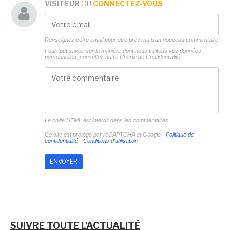
VISITEUR
OU
CONNECTEZ-VOUS
Renseignez votre email pour être prévenu d'un nouveau commentaire
Pour tout savoir sur la manière dont nous traitons vos données
personnelles, consultez notre
Charte de Confidentialité.
Le code HTML est interdit dans les commentaires
Ce site est protégé par reCAPTCHA et Google -
Politique de
confidentialité
-
Conditions d'utilisation
SUIVRE TOUTE L'ACTUALITÉ