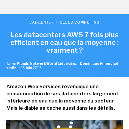
DATACENTER
/
CLOUD COMPUTING
Les datacenters AWS 7 fois plus
efficient en eau que la moyenne :
vraiment ?
Taryn Plumb, NetworkWorld (adapté par Dominique Filippone)
,
publié le 23 Juin 2026
Amazon Web Services revendique une
consommation de ses datacenters largement
inférieure en eau que la moyenne du secteur.
Mais le diable se cache aussi dans les détails.