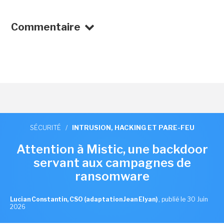
Commentaire
SÉCURITÉ
/
INTRUSION, HACKING ET PARE-FEU
Attention à Mistic, une backdoor
servant aux campagnes de
ransomware
Lucian Constantin, CSO (adaptation Jean Elyan)
,
publié le 30 Juin
2026