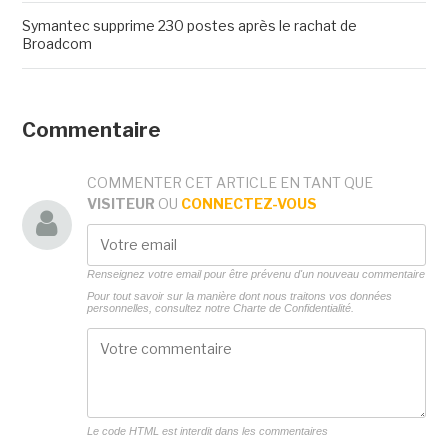
Symantec supprime 230 postes après le rachat de
Broadcom
Commentaire
COMMENTER CET ARTICLE EN TANT QUE
VISITEUR
OU
CONNECTEZ-VOUS
Renseignez votre email pour être prévenu d'un nouveau commentaire
Pour tout savoir sur la manière dont nous traitons vos données
personnelles, consultez notre
Charte de Confidentialité.
Le code HTML est interdit dans les commentaires