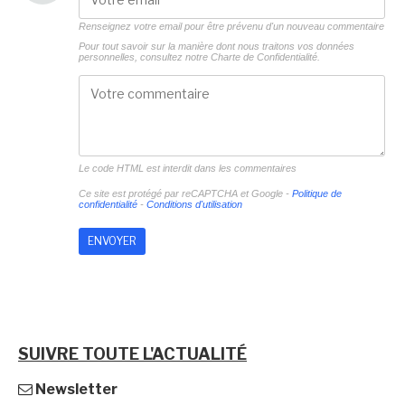
Renseignez votre email pour être prévenu d'un nouveau commentaire
Pour tout savoir sur la manière dont nous traitons vos données
personnelles, consultez notre
Charte de Confidentialité.
Le code HTML est interdit dans les commentaires
Ce site est protégé par reCAPTCHA et Google -
Politique de
confidentialité
-
Conditions d'utilisation
SUIVRE TOUTE L'ACTUALITÉ
Newsletter