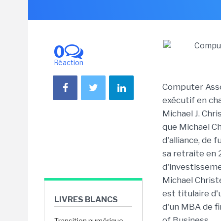
0
Réaction
Computer Assoc
exécutif en ch
Michael J. Chr
que Michael Ch
d'alliance, de 
sa retraite en
d'investissem
Michael Christ
est titulaire d
LIVRES BLANCS
d'un MBA de fi
of Business.
Transition numérique