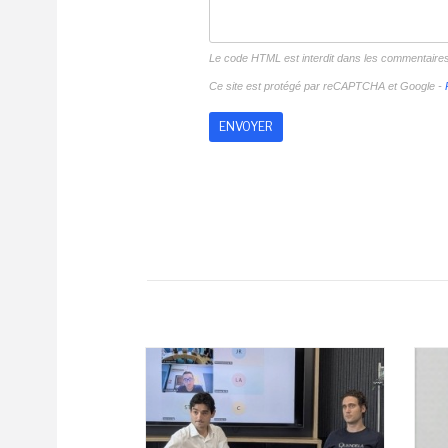
Le code HTML est interdit dans les commentaire
Ce site est protégé par reCAPTCHA et Google -