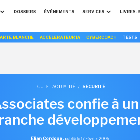
DOSSIERS
ÉVÉNEMENTS
SERVICES
LIVRES-
ARTE BLANCHE
ACCÉLERATEUR IA
CYBERCOACH
TESTS
TOUTE L'ACTUALITÉ
/
SÉCURITÉ
sociates confie à un 
ranche développeme
Elian Cordoue
,
publié le 17 Février 2005