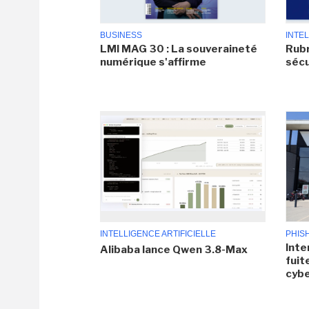
BUSINESS
INTEL
LMI MAG 30 : La souveraineté
Rubr
numérique s'affirme
sécu
INTELLIGENCE ARTIFICIELLE
PHIS
Inte
Alibaba lance Qwen 3.8-Max
fuit
cyb