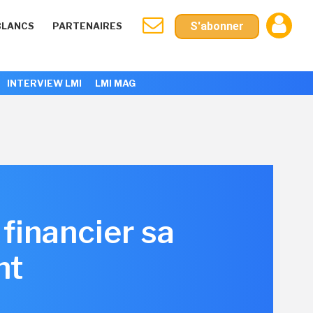
S'abonner
BLANCS
PARTENAIRES
INTERVIEW LMI
LMI MAG
financier sa
nt