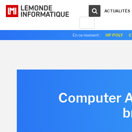
ACTUALITÉS
En ce moment :
HP POLY
C
Computer As
b